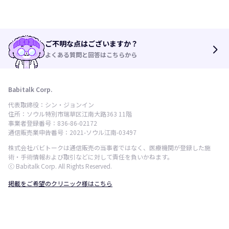
ご不明な点はございますか？
arrow_forward_ios
よくある質問と回答はこちらから
Babitalk Corp.
代表取締役：シン・ジョンイン
住所：ソウル特別市瑞草区江南大路363 11階
事業者登録番号：836-86-02172
通信販売業申告番号：2021-ソウル江南-03497
株式会社バビトークは通信販売の当事者ではなく、医療機関が登録した施
術・手術情報および取引などに対して責任を負いかねます。
ⓒ Babitalk Corp. All Rights Reserved.
掲載をご希望のクリニック様はこちら