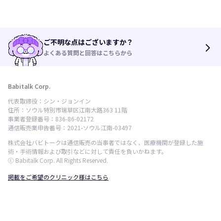
ご不明な点はございますか？
arrow_forward_ios
よくある質問と回答はこちらから
Babitalk Corp.
代表取締役：シン・ジョンイン
住所：ソウル特別市瑞草区江南大路363 11階
事業者登録番号：836-86-02172
通信販売業申告番号：2021-ソウル江南-03497
株式会社バビトークは通信販売の当事者ではなく、医療機関が登録した施
術・手術情報および取引などに対して責任を負いかねます。
ⓒ Babitalk Corp. All Rights Reserved.
掲載をご希望のクリニック様はこちら