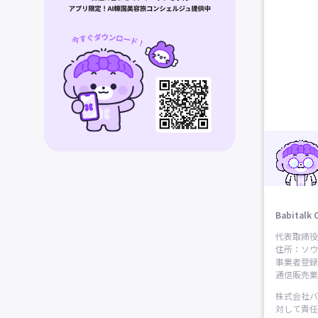
Babitalk 
代表取締役
住所：ソウ
事業者登録番
通信販売業申
株式会社バ
対して責任