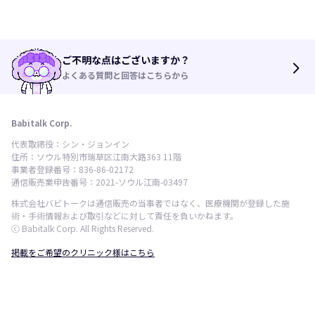
ご不明な点はございますか？
arrow_forward_ios
よくある質問と回答はこちらから
Babitalk Corp.
代表取締役：シン・ジョンイン
住所：ソウル特別市瑞草区江南大路363 11階
事業者登録番号：836-86-02172
通信販売業申告番号：2021-ソウル江南-03497
株式会社バビトークは通信販売の当事者ではなく、医療機関が登録した施
術・手術情報および取引などに対して責任を負いかねます。
ⓒ Babitalk Corp. All Rights Reserved.
掲載をご希望のクリニック様はこちら