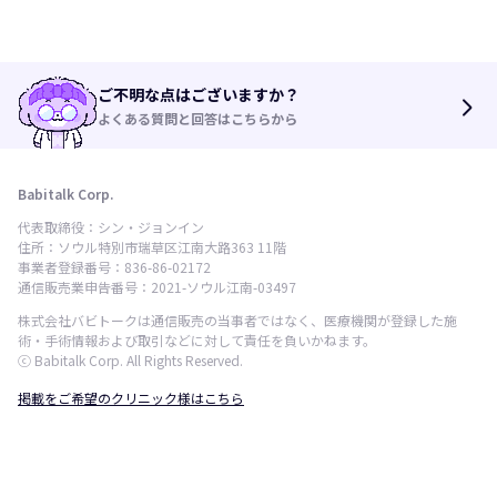
ご不明な点はございますか？
arrow_forward_ios
よくある質問と回答はこちらから
Babitalk Corp.
代表取締役：シン・ジョンイン
住所：ソウル特別市瑞草区江南大路363 11階
事業者登録番号：836-86-02172
通信販売業申告番号：2021-ソウル江南-03497
株式会社バビトークは通信販売の当事者ではなく、医療機関が登録した施
術・手術情報および取引などに対して責任を負いかねます。
ⓒ Babitalk Corp. All Rights Reserved.
掲載をご希望のクリニック様はこちら