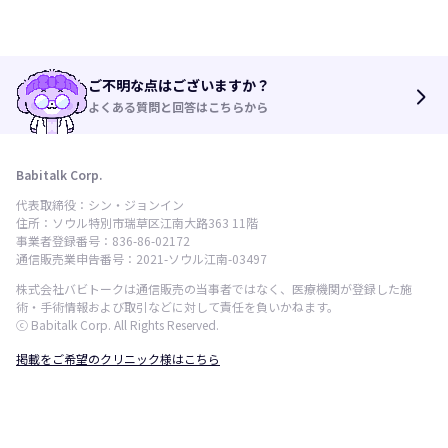
ご不明な点はございますか？
arrow_forward_ios
よくある質問と回答はこちらから
Babitalk Corp.
代表取締役：シン・ジョンイン
住所：ソウル特別市瑞草区江南大路363 11階
事業者登録番号：836-86-02172
通信販売業申告番号：2021-ソウル江南-03497
株式会社バビトークは通信販売の当事者ではなく、医療機関が登録した施
術・手術情報および取引などに対して責任を負いかねます。
ⓒ Babitalk Corp. All Rights Reserved.
掲載をご希望のクリニック様はこちら