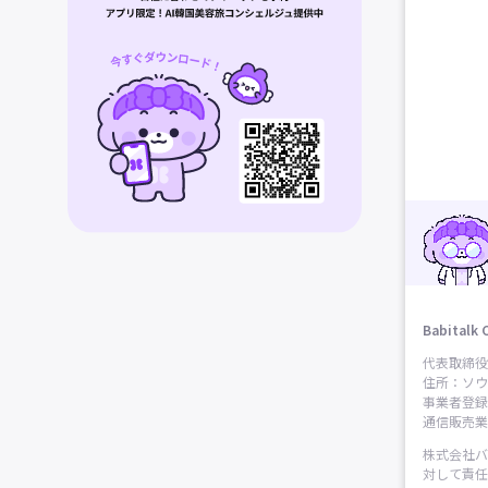
Babitalk 
代表取締役
住所：ソウ
事業者登録番
通信販売業申
株式会社バ
対して責任