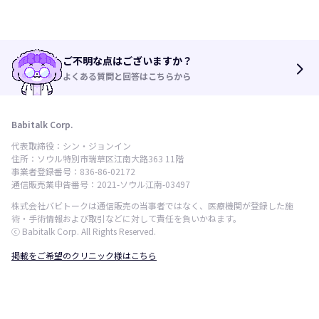
ご不明な点はございますか？
arrow_forward_ios
よくある質問と回答はこちらから
Babitalk Corp.
代表取締役：シン・ジョンイン
住所：ソウル特別市瑞草区江南大路363 11階
事業者登録番号：836-86-02172
通信販売業申告番号：2021-ソウル江南-03497
株式会社バビトークは通信販売の当事者ではなく、医療機関が登録した施
術・手術情報および取引などに対して責任を負いかねます。
ⓒ Babitalk Corp. All Rights Reserved.
掲載をご希望のクリニック様はこちら