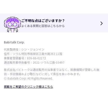
ご不明な点はございますか？
arrow_forward_ios
よくある質問と回答はこちらから
Babitalk Corp.
代表取締役：シン・ジョンイン
住所：ソウル特別市瑞草区江南大路363 11階
事業者登録番号：836-86-02172
通信販売業申告番号：2021-ソウル江南-03497
株式会社バビトークは通信販売の当事者ではなく、医療機関が登録した施
術・手術情報および取引などに対して責任を負いかねます。
ⓒ Babitalk Corp. All Rights Reserved.
掲載をご希望のクリニック様はこちら