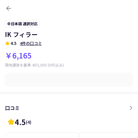
arrow_back
日本語 通訳対応
language
IK フィラー
kid_star
4.5
4件の口コミ
￥6,165
現地通貨を基準
:
₩55,000
(VAT込み)
口コミ
4.5
kid_star
(
4
)