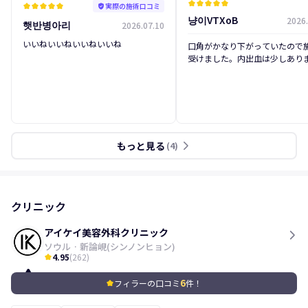
kid_star
kid_star
kid_star
kid_star
kid_star
実際の施術口コミ
kid_star
kid_star
kid_star
kid_star
kid_star
verified_user
냥이VTXoB
2026.
햇반병아리
2026.07.10
後
前
いいねいいねいいねいいね
口角がかなり下がっていたので
受けました。内出血は少しあり
が、それ以外に不便なことはあ
ん。後の写真を足で撮ったので
が、実際に見るとボリューム感
て気に入っています。唇は元々
しやすいと聞いていたので、2
に職場復帰してからは特に気に
もっと見る
arrow_forward_ios
ません。
(
4
)
クリニック
アイケイ美容外科クリニック
ソウル
·
新論峴(シンノンヒョン)
4.95
(
262
)
kid_star
6
フィラーの口コミ
件！
kid_star