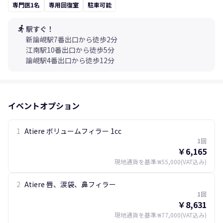
専門医1名
専用回復室
駐車可能
directions_run
駅すぐ！
新論峴駅7番出口から徒歩2分
江南駅10番出口から徒歩5分
論峴駅4番出口から徒歩12分
イベントオプション
1
Atiere ボリュームフィラー 1cc
1回
￥6,165
現地通貨を基準
:
₩55,000
(VAT込み)
2
Atiere 唇、涙袋、鼻フィラー
1回
￥8,631
現地通貨を基準
:
₩77,000
(VAT込み)