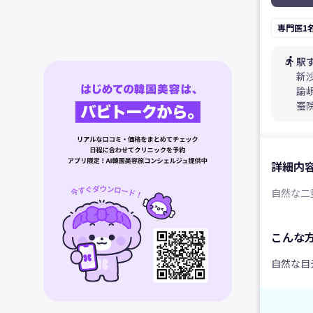
専門医1
directions_run
駅
新
論
蚕
詳細内
自然な二
こんな
自然な目