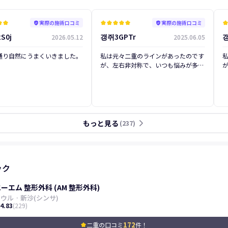
実際の施術口コミ
実際の施術口コミ
star
kid_star
verified_user
kid_star
kid_star
kid_star
kid_star
kid_star
verified_user
kid_sta
S0j
갱쥐3GPTr
갱
2026.05.12
2025.06.05
前
後
前
通り自然にうまくいきました。
私は元々二重のラインがあったのです
が、左右非対称で、いつも悩みが多か
ったです。いくつかの病院でカウンセ
リングを受けた結果、1人の院長先生
が直接運営されている病院ということ
で信頼できて、手術前にも何度もライ
ンを作ってくださって、私が希望する
ラインを丁寧に確認してくださる姿に
もっと見る
arrow_forward_ios
(
237
)
信頼が生まれました。 目と目の間の
まれ
距離が遠いという点をお話しすると、
目頭切開と目上切開を一緒に進めなが
ら、私の瞼のラインに合わせて対称性
を整える方向で決定しました。カウン
ック
セリングもとても親切で細やかに進め
てくださったので、結局AMを選びま
ーエム 整形外科 (AM 整形外科)
した！ 写真は手術前と手術1ヶ月後、
びまし
ソウル
·
新沙(シンサ)
3ヶ月後の様子なのですが、内出血は
4.83
(
229
)
全くなくて、腫れもひどくなくてすぐ
に引きました。今のラインもとても気
172
二重の口コミ
件！
kid_star