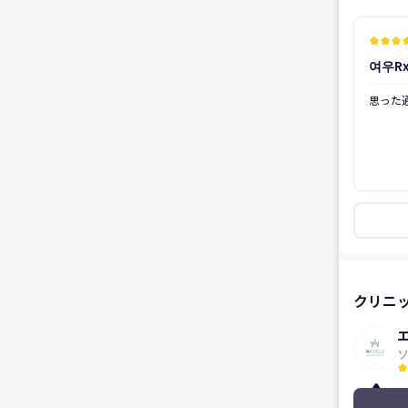
kid_star
kid_star
kid_star
kid_
여우Rx
後
思った
クリニ
エ
kid_star