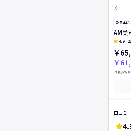
arrow_back
日本語
language
AM美
kid_star
4.9
2
￥65,
￥61,
現地通貨を
口コミ
4.
kid_star