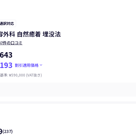
 通訳対応
容外科 自然癒着 埋没法
37件の口コミ
643
193
keyboard_arrow_down
割引適用価格
基準
:
₩590,000
(VAT抜き)
9
(
237
)