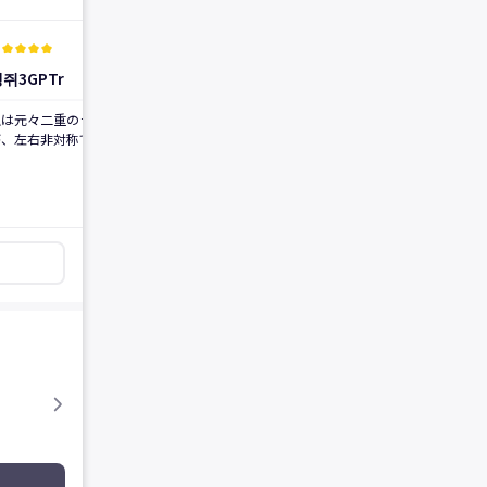
実際の施術口コミ
実際の施術口コミ
r
kid_star
kid_star
kid_star
kid_star
verified_user
kid_star
kid_star
kid_star
kid_star
kid_star
verified_user
쥐3GPTr
토끼3Y6WI
2025.06.05
2025.04.26
後
前
後
前
私は元々二重のラインがあったんです
3ヶ月目だけど腫れも全部引いて、周
が、左右非対称で いつも悩んでいま
りの人も言わなければ全然気づかない
した。いくつかの病院でカウンセリン
です
グを受けた結果、院長先生お一人で運
営されている病院ということで信頼で
きて、手術前にも何度もラインを作っ
てくださって、私が希望するラインを
丁寧に確認してくださる姿に信頼が生
ました。 目と目の間の距離が離
れているという点をお話しすると、目
頭切開と目上切開を一緒に進めなが
ら、私のまぶたのラインに合わせて対
称にする方向で決まりました。カウン
セリングもとても親切で細やかに進め
てくださったので、結局エイエムを選
た！ 写真は手術前と手術1ヶ月
後、3ヶ月後の様子なんですが、内出
血は全くなくて、腫れもひどくなくて
すぐに引きました。今のラインもとて