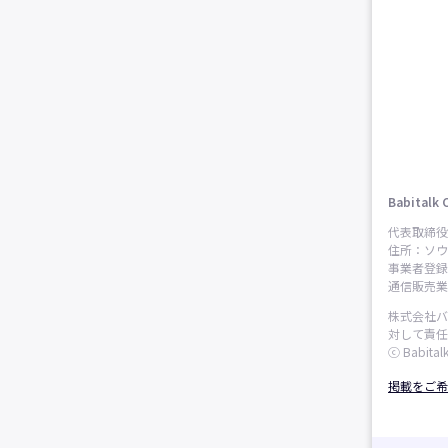
Babitalk 
代表取締役
住所：ソウ
事業者登録番
通信販売業申
株式会社バ
対して責任
ⓒ Babitalk
掲載をご希