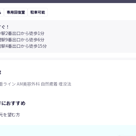
に入っていて、自然で長く維持されれ
ばいいなと思います！ 私はここを周
れ
名
専用回復室
駐車可能
りの人たちにも積極的におすすめした
のですが、私の友達も数日前にここで
手術を受けました。私の友達の結果も
すぐ！
とても自然で綺麗に仕上がりました。
沙駅2番出口から徒歩1分
AM本当に強くおすすめします！
た。 エイエ
峴駅9番出口から徒歩6分
院駅4番出口から徒歩15分
容
重ライン AM美容外科 自然癒着 埋没法
方におすすめ
元を望む方