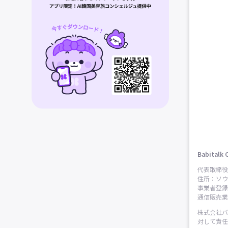
Babitalk 
代表取締役
住所：ソウ
事業者登録番
通信販売業申
株式会社バ
対して責任