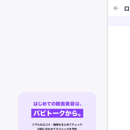
arrow_back
口