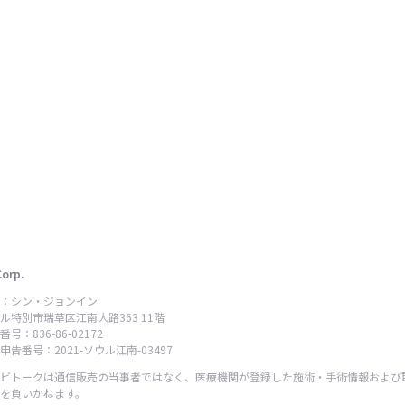
Corp.
：シン・ジョンイン
ル特別市瑞草区江南大路363 11階
号：836-86-02172
告番号：2021-ソウル江南-03497
ビトークは通信販売の当事者ではなく、医療機関が登録した施術・手術情報および
を負いかねます。