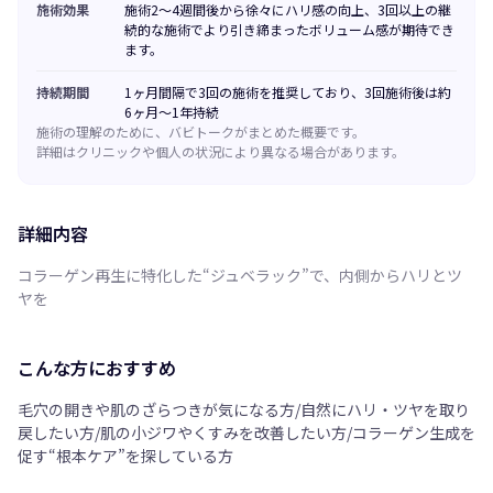
施術効果
施術2〜4週間後から徐々にハリ感の向上、3回以上の継
続的な施術でより引き締まったボリューム感が期待でき
ます。
持続期間
1ヶ月間隔で3回の施術を推奨しており、3回施術後は約
6ヶ月〜1年持続
施術の理解のために、バビトークがまとめた概要です。
詳細はクリニックや個人の状況により異なる場合があります。
詳細内容
コラーゲン再生に特化した“ジュベラック”で、内側からハリとツ
ヤを
こんな方におすすめ
毛穴の開きや肌のざらつきが気になる方/自然にハリ・ツヤを取り
戻したい方/肌の小ジワやくすみを改善したい方/コラーゲン生成を
促す“根本ケア”を探している方