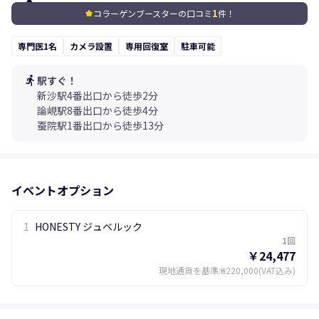
1
コラーゲンブースターの口コミ
件！
kid_star
専門医1名
カメラ設置
専用回復室
駐車可能
directions_run
駅すぐ！
新沙駅4番出口から徒歩2分
論峴駅8番出口から徒歩4分
蚕院駅1番出口から徒歩13分
イベントオプション
1
HONESTY ジュベルック
1回
￥24,477
現地通貨を基準
:
₩220,000
(VAT込み)