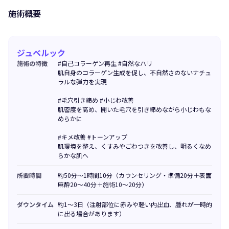
施術概要
ジュベルック
施術の特徴
#自己コラーゲン再生 #自然なハリ
肌自身のコラーゲン生成を促し、不自然さのないナチュ
ラルな弾力を実現
#毛穴引き締め #小じわ改善
肌密度を高め、開いた毛穴を引き締めながら小じわもな
めらかに
#キメ改善 #トーンアップ
肌環境を整え、くすみやごわつきを改善し、明るくなめ
らかな肌へ
所要時間
約50分〜1時間10分（カウンセリング・準備20分＋表面
麻酔20〜40分＋施術10〜20分）
ダウンタイム
約1〜3日（注射部位に赤みや軽い内出血、腫れが一時的
に出る場合があります）