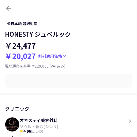
arrow_back
日本語 通訳対応
language
HONESTY ジュベルック
￥24,477
￥20,027
keyboard_arrow_down
割引適用価格
現地通貨を基準
:
₩220,000
(VAT込み)
クリニック
オネスティ美容外科
ソウル
·
新沙(シンサ)
4.96
(
1,240
)
kid_star