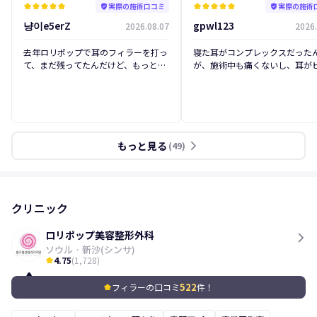
実際の施術口コミ
実際の施術
kid_star
kid_star
kid_star
kid_star
kid_star
verified_user
kid_star
kid_star
kid_star
kid_star
kid_star
verified_user
냥이e5erZ
gpwl123
2026.08.07
2026.
後
前
後
前
去年ロリポップで耳のフィラーを打っ
寝た耳がコンプレックスだった
て、まだ残ってたんだけど、もっと立
が、施術中も痛くないし、耳が
たせたくなって再訪問しました〜両側
立って本当に不思議でした(笑) 
5cc打ってもらって満足してます〜特
さく見えるような気がするし、
にロリポップはカウンセリング室長さ
中顔面が短く見える効果があり
んとスタッフの方々がとても親切で
ね！ これからも定期的に受ける
す！！！
います！
もっと見る
arrow_forward_ios
(
49
)
クリニック
ロリポップ美容整形外科
ソウル
·
新沙(シンサ)
4.75
(
1,728
)
kid_star
522
フィラーの口コミ
件！
kid_star