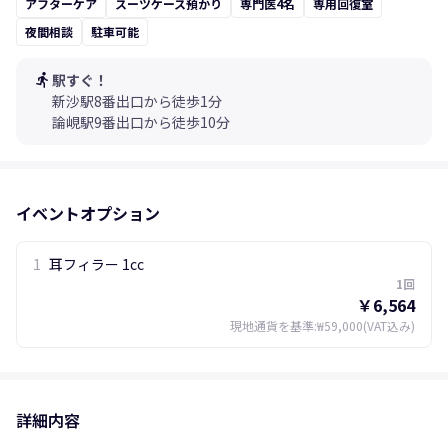
アフターケア
スーツケース預かり
専門医4名
専用回復室
夜間相談
駐車可能
directions_run
駅すぐ！
新沙駅8番出口から徒歩1分
論峴駅9番出口から徒歩10分
イベントオプション
1
耳フィラー 1cc
1回
￥6,564
現地通貨を基準
:
₩59,000
(VAT込み)
詳細内容