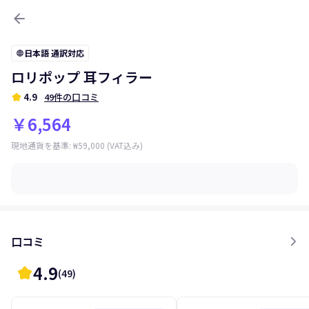
arrow_back
日本語 通訳対応
language
ロリポップ 耳フィラー
kid_star
4.9
49件の口コミ
￥6,564
現地通貨を基準
:
₩59,000
(VAT込み)
口コミ
4.9
kid_star
(
49
)