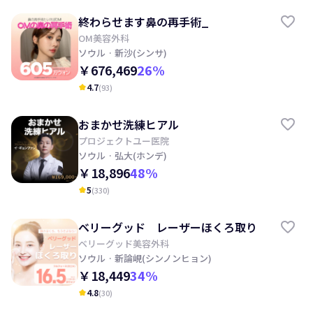
終わらせます鼻の再手術_
OM美容外科
ソウル
· 新沙(シンサ)
￥676,469
26
%
4.7
(
93
)
kid_star
おまかせ洗練ヒアル
プロジェクトユー医院
ソウル
· 弘大(ホンデ)
￥18,896
48
%
5
(
330
)
kid_star
ベリーグッド レーザーほくろ取り
ベリーグッド美容外科
ソウル
· 新論峴(シンノンヒョン)
￥18,449
34
%
4.8
(
30
)
kid_star