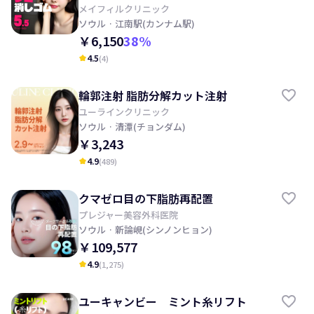
射, レーザートーニング, 目の下, 顔の
メイフィルクリニック
ソウル
· 江南駅(カンナム駅)
クスミ改善の期待
￥6,150
38
%
4.5
(
4
)
kid_star
輪郭注射 脂肪分解カット注射
ユーラインクリニック
ソウル
· 清潭(チョンダム)
￥3,243
4.9
(
489
)
kid_star
クマゼロ目の下脂肪再配置
プレジャー美容外科医院
ソウル
· 新論峴(シンノンヒョン)
￥109,577
4.9
(
1,275
)
kid_star
ユーキャンビー ミント糸リフト