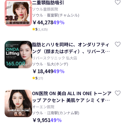
二重顎脂肪吸引
ソウル童顔医院
ソウル
· 蚕室駅(チャムシル)
￥44,278
49
%
5
(
1,625
)
kid_star
脂肪とハリを同時に、オンダリフティ
ング（顔またはボディ）、リバースク
リニック
リバースクリニック 弘大店
ソウル
· 弘大(ホンデ)
￥18,449
49
%
5
(
27
)
kid_star
ON医院 ON 美白 ALL IN ONE トーンア
ップ アクセント 美肌ケア シミ くすみ
ほくろ
オーエン医院
ソウル
· 江南駅(カンナム駅)
￥9,951
49
%