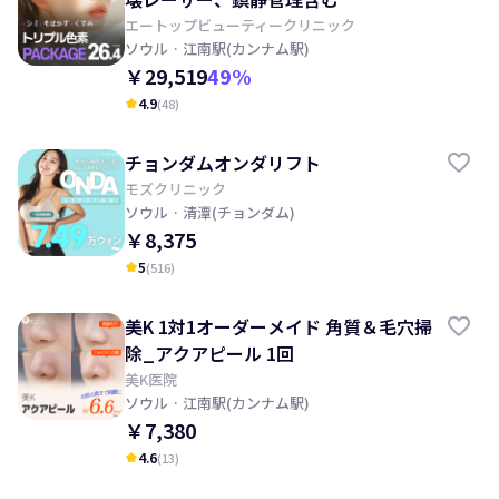
エートップビューティークリニック
ソウル
· 江南駅(カンナム駅)
￥29,519
49
%
4.9
(
48
)
kid_star
チョンダムオンダリフト
モズクリニック
ソウル
· 清潭(チョンダム)
￥8,375
5
(
516
)
kid_star
美K 1対1オーダーメイド 角質＆毛穴掃
除_アクアピール 1回
美K医院
ソウル
· 江南駅(カンナム駅)
￥7,380
4.6
(
13
)
kid_star