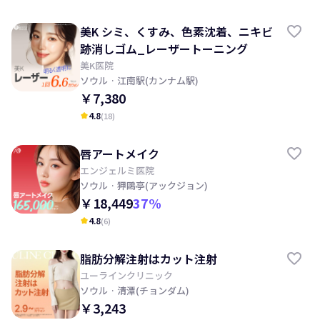
美K シミ、くすみ、色素沈着、ニキビ
跡消しゴム_レーザートーニング
美K医院
ソウル
· 江南駅(カンナム駅)
￥7,380
4.8
(
18
)
kid_star
唇アートメイク
エンジェルミ医院
ソウル
· 狎鷗亭(アックジョン)
￥18,449
37
%
4.8
(
6
)
kid_star
脂肪分解注射はカット注射
ユーラインクリニック
ソウル
· 清潭(チョンダム)
￥3,243