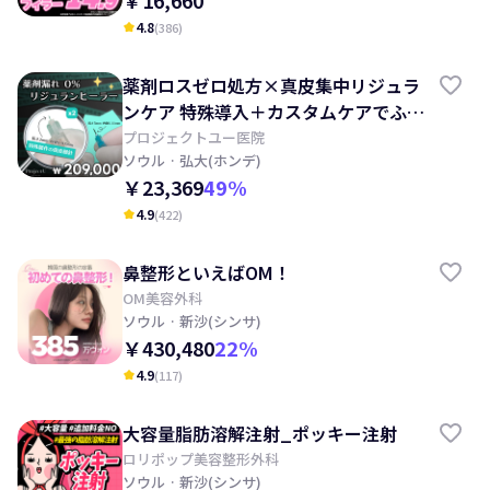
￥16,660
4.8
(
386
)
kid_star
薬剤ロスゼロ処方×真皮集中リジュラ
ンケア 特殊導入＋カスタムケアでふっ
くらハリ肌へ
プロジェクトユー医院
ソウル
· 弘大(ホンデ)
￥23,369
49
%
4.9
(
422
)
kid_star
鼻整形といえばOM！
OM美容外科
ソウル
· 新沙(シンサ)
￥430,480
22
%
4.9
(
117
)
kid_star
大容量脂肪溶解注射_ポッキー注射
ロリポップ美容整形外科
ソウル
· 新沙(シンサ)