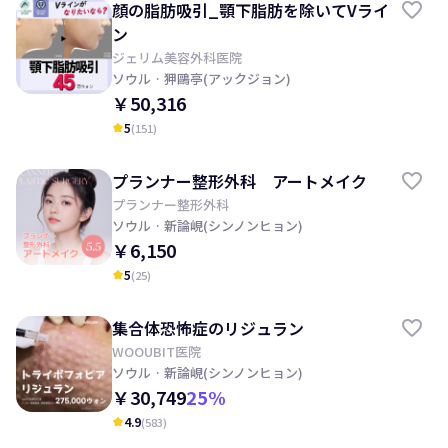
顔の脂肪吸引_顎下脂肪を除いてVライ
ン
ジェリム美容外科医院
ソウル
· 狎鷗亭(アックジョン)
￥50,316
5
(
151
)
kid_star
プランナー整形外科 アートメイク
プランナー整形外科
ソウル
· 新論峴(シンノンヒョン)
￥6,150
5
(
25
)
kid_star
集合体恐怖症のリジュラン
WOOUBIT医院
ソウル
· 新論峴(シンノンヒョン)
￥30,749
25
%
4.9
(
583
)
kid_star