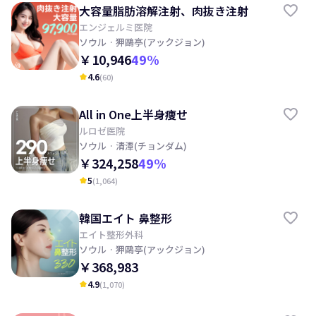
大容量脂肪溶解注射、肉抜き注射
エンジェルミ医院
ソウル
· 狎鷗亭(アックジョン)
￥10,946
49
%
4.6
(
60
)
kid_star
All in One上半身痩せ
ルロゼ医院
ソウル
· 清潭(チョンダム)
￥324,258
49
%
5
(
1,064
)
kid_star
韓国エイト 鼻整形
エイト整形外科
ソウル
· 狎鷗亭(アックジョン)
￥368,983
4.9
(
1,070
)
kid_star