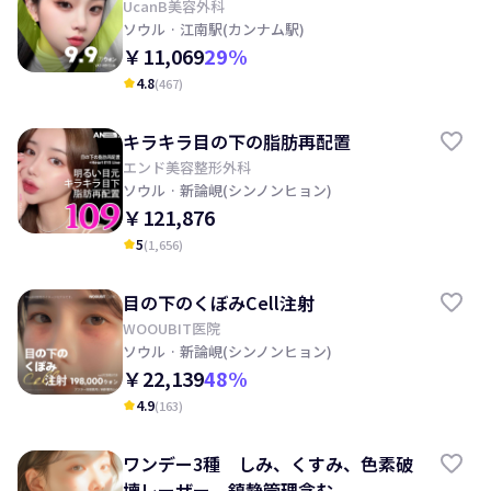
UcanB美容外科
ソウル
· 江南駅(カンナム駅)
￥11,069
29
%
4.8
(
467
)
kid_star
キラキラ目の下の脂肪再配置
エンド美容整形外科
ソウル
· 新論峴(シンノンヒョン)
￥121,876
5
(
1,656
)
kid_star
目の下のくぼみCell注射
WOOUBIT医院
ソウル
· 新論峴(シンノンヒョン)
￥22,139
48
%
4.9
(
163
)
kid_star
ワンデー3種 しみ、くすみ、色素破
壊レーザー、鎮静管理含む