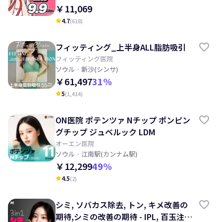
￥11,069
4.7
(
618
)
kid_star
フィッティング_上半身ALL脂肪吸引
フィッティング医院
ソウル
· 新沙(シンサ)
￥61,497
31
%
5
(
1,414
)
kid_star
ON医院 ポテンツァ Nチップ ポンピン
グチップ ジュベルック LDM
オーエン医院
ソウル
· 江南駅(カンナム駅)
￥12,299
49
%
4.5
(
2
)
kid_star
シミ, ソバカス除去, トン, キメ改善の
期待,シミの改善の期待 - IPL, 百玉注