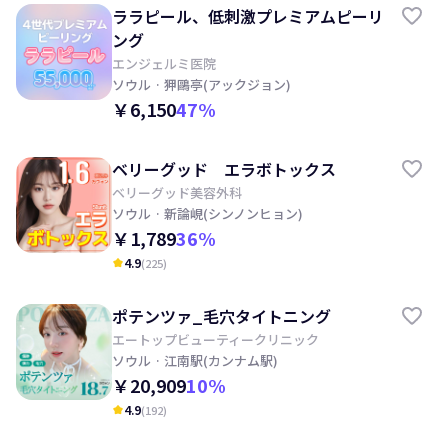
ララピール、低刺激プレミアムピーリ
ング
エンジェルミ医院
ソウル
· 狎鷗亭(アックジョン)
￥6,150
47
%
ベリーグッド エラボトックス
ベリーグッド美容外科
ソウル
· 新論峴(シンノンヒョン)
￥1,789
36
%
4.9
(
225
)
kid_star
ポテンツァ_毛穴タイトニング
エートップビューティークリニック
ソウル
· 江南駅(カンナム駅)
￥20,909
10
%
4.9
(
192
)
kid_star