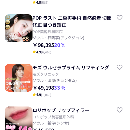
4.9
(
568
)
kid_star
POP ラスト 二重再手術 自然癒着 切開
修正 目つき矯正
POP美容外科医院
ソウル
· 狎鷗亭(アックジョン)
￥98,395
20
%
4.9
(
6,466
)
kid_star
モズ ウルセラプライム リフティング
モズクリニック
ソウル
· 清潭(チョンダム)
￥49,198
33
%
4.9
(
1,060
)
kid_star
ロリポップ リップフィラー
ロリポップ美容整形外科
ソウル
· 新沙(シンサ)