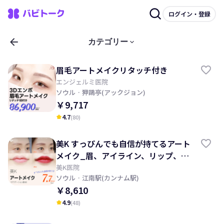
ログイン・登録
arrow_back
keyboard_arrow_down
カテゴリー
眉毛アートメイクリタッチ付き
エンジェルミ医院
ソウル
· 狎鷗亭(アックジョン)
￥9,717
4.7
(
80
)
kid_star
美K すっぴんでも自信が持てるアート
メイク_眉、アイライン、リップ、頭
皮、ヘアライン
美K医院
ソウル
· 江南駅(カンナム駅)
￥8,610
4.9
(
48
)
kid_star