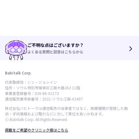
ご不明な点はございますか？
arrow_forward_ios
よくある質問と回答はこちらから
Babitalk Corp.
代表取締役：シン・ジョンイン
住所：ソウル特別市瑞草区江南大路363 11階
事業者登録番号：836-86-02172
通信販売業申告番号：2021-ソウル江南-03497
株式会社バビトークは通信販売の当事者ではなく、医療機関が登録した施
術・手術情報および取引などに対して責任を負いかねます。
ⓒ Babitalk Corp. All Rights Reserved.
掲載をご希望のクリニック様はこちら