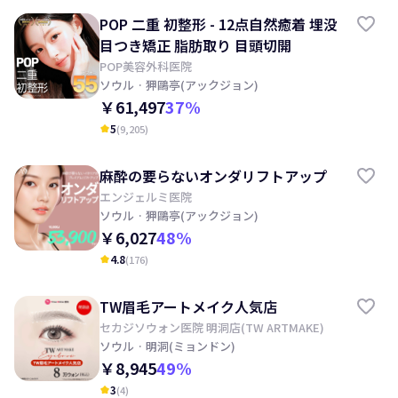
POP 二重 初整形 - 12点自然癒着 埋没
目つき矯正 脂肪取り 目頭切開
POP美容外科医院
ソウル
· 狎鷗亭(アックジョン)
￥61,497
37
%
5
(
9,205
)
kid_star
麻酔の要らないオンダリフトアップ
エンジェルミ医院
ソウル
· 狎鷗亭(アックジョン)
￥6,027
48
%
4.8
(
176
)
kid_star
TW眉毛アートメイク人気店
セカジソウォン医院 明洞店(TW ARTMAKE)
ソウル
· 明洞(ミョンドン)
￥8,945
49
%
3
(
4
)
kid_star