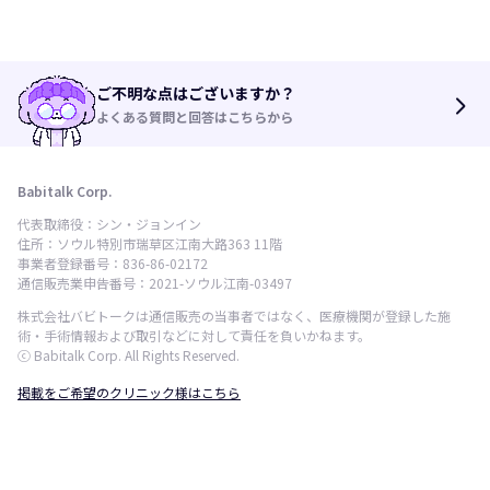
ご不明な点はございますか？
arrow_forward_ios
よくある質問と回答はこちらから
Babitalk Corp.
代表取締役：シン・ジョンイン
住所：ソウル特別市瑞草区江南大路363 11階
事業者登録番号：836-86-02172
通信販売業申告番号：2021-ソウル江南-03497
株式会社バビトークは通信販売の当事者ではなく、医療機関が登録した施
術・手術情報および取引などに対して責任を負いかねます。
ⓒ Babitalk Corp. All Rights Reserved.
掲載をご希望のクリニック様はこちら