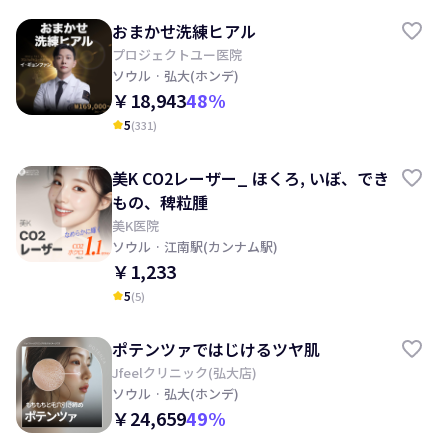
おまかせ洗練ヒアル
プロジェクトユー医院
ソウル
· 弘大(ホンデ)
￥18,943
48
%
5
(
331
)
kid_star
美K CO2レーザー_ ほくろ, いぼ、でき
もの、稗粒腫
美K医院
ソウル
· 江南駅(カンナム駅)
￥1,233
5
(
5
)
kid_star
ポテンツァではじけるツヤ肌
Jfeelクリニック(弘大店)
ソウル
· 弘大(ホンデ)
￥24,659
49
%