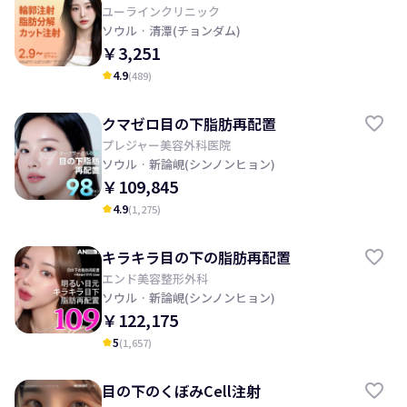
ユーラインクリニック
ソウル
· 清潭(チョンダム)
￥3,251
4.9
(
489
)
kid_star
クマゼロ目の下脂肪再配置
プレジャー美容外科医院
ソウル
· 新論峴(シンノンヒョン)
￥109,845
4.9
(
1,275
)
kid_star
キラキラ目の下の脂肪再配置
エンド美容整形外科
ソウル
· 新論峴(シンノンヒョン)
￥122,175
5
(
1,657
)
kid_star
目の下のくぼみCell注射