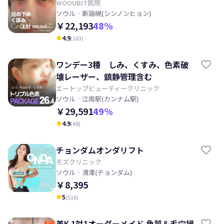
WOOUBIT医院
ソウル
· 新論峴(シンノンヒョン)
￥22,193
48
%
4.9
(
163
)
kid_star
ワンデー3種 しみ、くすみ、色素破
壊レーザー、鎮静管理含む
エートップビューティークリニック
ソウル
· 江南駅(カンナム駅)
￥29,591
49
%
4.9
(
48
)
kid_star
チョンダムオンダリフト
モズクリニック
ソウル
· 清潭(チョンダム)
￥8,395
5
(
516
)
kid_star
美K 1対1オーダーメイド 角質＆毛穴掃