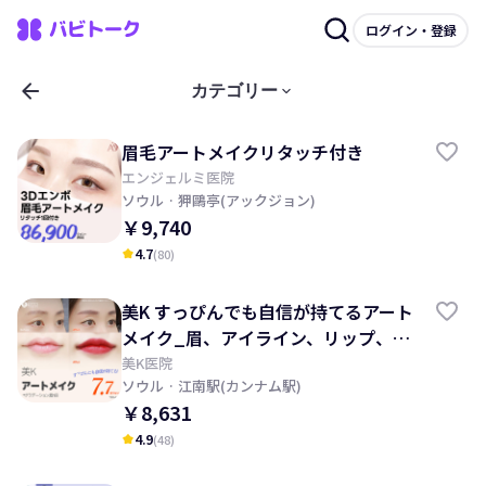
ログイン・登録
arrow_back
keyboard_arrow_down
カテゴリー
眉毛アートメイクリタッチ付き
エンジェルミ医院
ソウル
· 狎鷗亭(アックジョン)
￥9,740
4.7
(
80
)
kid_star
美K すっぴんでも自信が持てるアート
メイク_眉、アイライン、リップ、頭
皮、ヘアライン
美K医院
ソウル
· 江南駅(カンナム駅)
￥8,631
4.9
(
48
)
kid_star