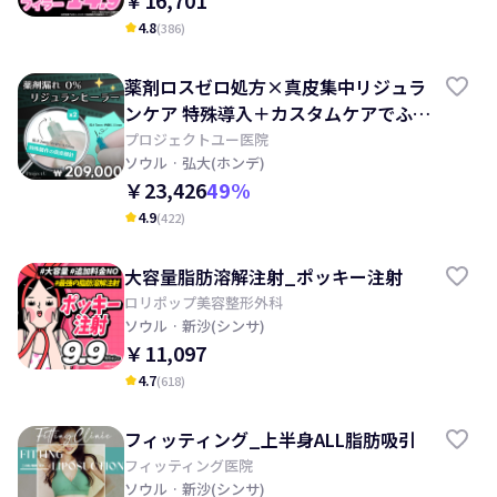
￥16,701
4.8
(
386
)
kid_star
薬剤ロスゼロ処方×真皮集中リジュラ
ンケア 特殊導入＋カスタムケアでふっ
くらハリ肌へ
プロジェクトユー医院
ソウル
· 弘大(ホンデ)
￥23,426
49
%
4.9
(
422
)
kid_star
大容量脂肪溶解注射_ポッキー注射
ロリポップ美容整形外科
ソウル
· 新沙(シンサ)
￥11,097
4.7
(
618
)
kid_star
フィッティング_上半身ALL脂肪吸引
フィッティング医院
ソウル
· 新沙(シンサ)