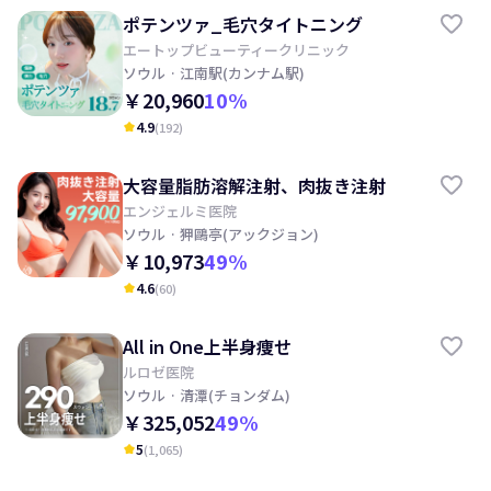
ポテンツァ_毛穴タイトニング
エートップビューティークリニック
ソウル
· 江南駅(カンナム駅)
￥20,960
10
%
4.9
(
192
)
kid_star
大容量脂肪溶解注射、肉抜き注射
エンジェルミ医院
ソウル
· 狎鷗亭(アックジョン)
￥10,973
49
%
4.6
(
60
)
kid_star
All in One上半身痩せ
ルロゼ医院
ソウル
· 清潭(チョンダム)
￥325,052
49
%
5
(
1,065
)
kid_star