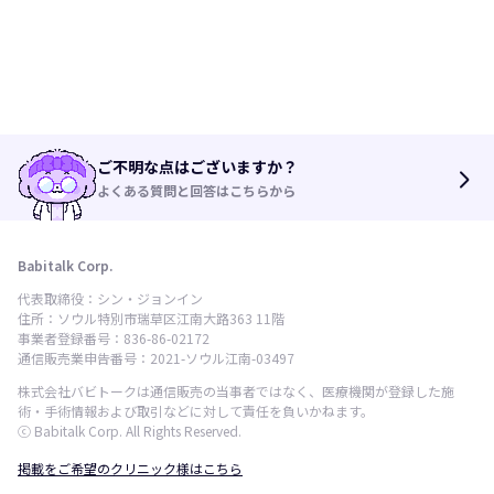
ご不明な点はございますか？
arrow_forward_ios
よくある質問と回答はこちらから
Babitalk Corp.
代表取締役：シン・ジョンイン
住所：ソウル特別市瑞草区江南大路363 11階
事業者登録番号：836-86-02172
通信販売業申告番号：2021-ソウル江南-03497
株式会社バビトークは通信販売の当事者ではなく、医療機関が登録した施
術・手術情報および取引などに対して責任を負いかねます。
ⓒ Babitalk Corp. All Rights Reserved.
掲載をご希望のクリニック様はこちら