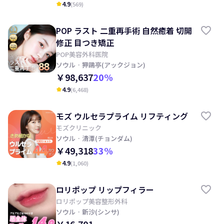
4.9
(
569
)
kid_star
POP ラスト 二重再手術 自然癒着 切開
修正 目つき矯正
POP美容外科医院
ソウル
· 狎鷗亭(アックジョン)
￥98,637
20
%
4.9
(
6,468
)
kid_star
モズ ウルセラプライム リフティング
モズクリニック
ソウル
· 清潭(チョンダム)
￥49,318
33
%
4.9
(
1,060
)
kid_star
ロリポップ リップフィラー
ロリポップ美容整形外科
ソウル
· 新沙(シンサ)