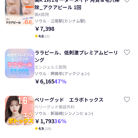
除_アクアピール 1回
美K医院
ソウル
· 江南駅(カンナム駅)
￥7,398
4.6
(
13
)
kid_star
ララピール、低刺激プレミアムピーリ
ング
エンジェルミ医院
ソウル
· 狎鷗亭(アックジョン)
￥6,165
47
%
ベリーグッド エラボトックス
ベリーグッド美容外科
ソウル
· 新論峴(シンノンヒョン)
￥1,793
36
%
4.9
(
225
)
kid_star