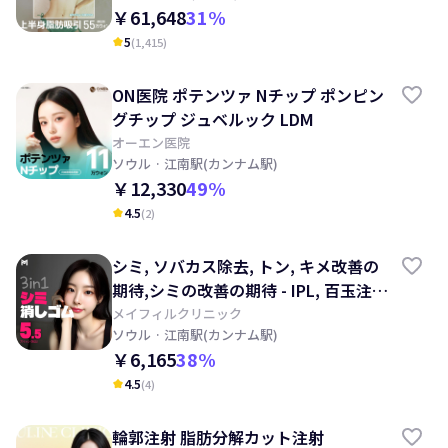
￥61,648
31
%
5
(
1,415
)
kid_star
ON医院 ポテンツァ Nチップ ポンピン
グチップ ジュベルック LDM
オーエン医院
ソウル
· 江南駅(カンナム駅)
￥12,330
49
%
4.5
(
2
)
kid_star
シミ, ソバカス除去, トン, キメ改善の
期待,シミの改善の期待 - IPL, 百玉注
射, レーザートーニング, 目の下, 顔の
メイフィルクリニック
ソウル
· 江南駅(カンナム駅)
クスミ改善の期待
￥6,165
38
%
4.5
(
4
)
kid_star
輪郭注射 脂肪分解カット注射