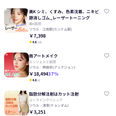
美K シミ、くすみ、色素沈着、ニキビ
跡消しゴム_レーザートーニング
美K医院
ソウル
· 江南駅(カンナム駅)
￥7,398
4.8
(
18
)
kid_star
唇アートメイク
エンジェルミ医院
ソウル
· 狎鷗亭(アックジョン)
￥18,494
37
%
4.8
(
6
)
kid_star
脂肪分解注射はカット注射
ユーラインクリニック
ソウル
· 清潭(チョンダム)
￥3,251