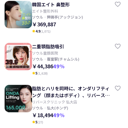
韓国エイト 鼻整形
エイト整形外科
ソウル
· 狎鷗亭(アックジョン)
￥369,887
4.9
(
1,071
)
kid_star
二重顎脂肪吸引
ソウル童顔医院
ソウル
· 蚕室駅(チャムシル)
￥44,386
49
%
5
(
1,628
)
kid_star
脂肪とハリを同時に、オンダリフティ
ング（顔またはボディ）、リバースク
リニック
リバースクリニック 弘大店
ソウル
· 弘大(ホンデ)
￥18,494
49
%
5
(
27
)
kid_star