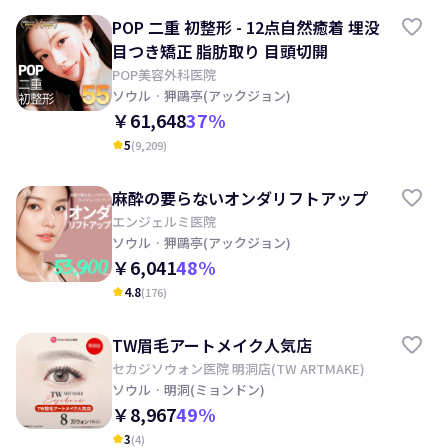
POP 二重 初整形 - 12点自然癒着 埋没
目つき矯正 脂肪取り 目頭切開
POP美容外科医院
ソウル
· 狎鷗亭(アックジョン)
￥61,648
37
%
5
(
9,209
)
kid_star
麻酔の要らないオンダリフトアップ
エンジェルミ医院
ソウル
· 狎鷗亭(アックジョン)
￥6,041
48
%
4.8
(
176
)
kid_star
TW眉毛アートメイク人気店
セカジソウォン医院 明洞店(TW ARTMAKE)
ソウル
· 明洞(ミョンドン)
￥8,967
49
%
3
(
4
)
kid_star