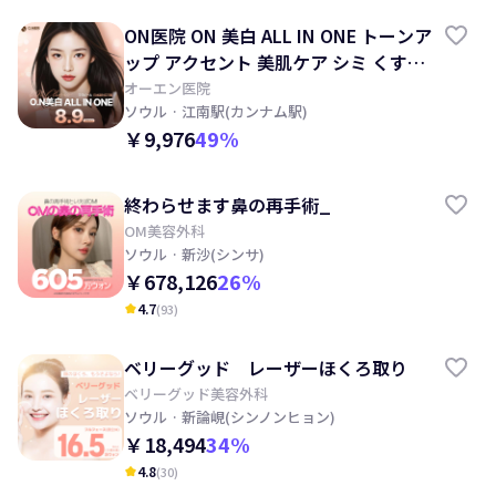
ON医院 ON 美白 ALL IN ONE トーンア
ップ アクセント 美肌ケア シミ くすみ
ほくろ
オーエン医院
ソウル
· 江南駅(カンナム駅)
￥9,976
49
%
終わらせます鼻の再手術_
OM美容外科
ソウル
· 新沙(シンサ)
￥678,126
26
%
4.7
(
93
)
kid_star
ベリーグッド レーザーほくろ取り
ベリーグッド美容外科
ソウル
· 新論峴(シンノンヒョン)
￥18,494
34
%
4.8
(
30
)
kid_star