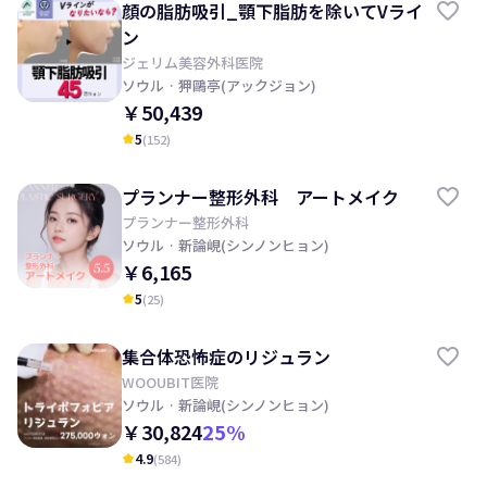
顔の脂肪吸引_顎下脂肪を除いてVライ
ン
ジェリム美容外科医院
ソウル
· 狎鷗亭(アックジョン)
￥50,439
5
(
152
)
kid_star
プランナー整形外科 アートメイク
プランナー整形外科
ソウル
· 新論峴(シンノンヒョン)
￥6,165
5
(
25
)
kid_star
集合体恐怖症のリジュラン
WOOUBIT医院
ソウル
· 新論峴(シンノンヒョン)
￥30,824
25
%
4.9
(
584
)
kid_star