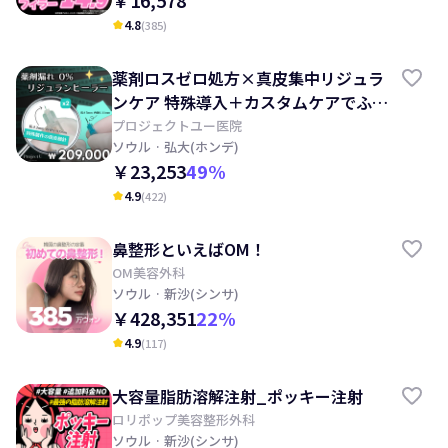
￥16,578
4.8
(
385
)
kid_star
薬剤ロスゼロ処方×真皮集中リジュラ
ンケア 特殊導入＋カスタムケアでふっ
くらハリ肌へ
プロジェクトユー医院
ソウル
· 弘大(ホンデ)
￥23,253
49
%
4.9
(
422
)
kid_star
鼻整形といえばOM！
OM美容外科
ソウル
· 新沙(シンサ)
￥428,351
22
%
4.9
(
117
)
kid_star
大容量脂肪溶解注射_ポッキー注射
ロリポップ美容整形外科
ソウル
· 新沙(シンサ)