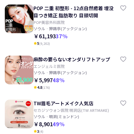
POP 二重 初整形 - 12点自然癒着 埋没
目つき矯正 脂肪取り 目頭切開
POP美容外科医院
ソウル
· 狎鷗亭(アックジョン)
￥61,193
37
%
5
(
9,202
)
kid_star
麻酔の要らないオンダリフトアップ
エンジェルミ医院
ソウル
· 狎鷗亭(アックジョン)
￥5,997
48
%
4.8
(
176
)
kid_star
TW眉毛アートメイク人気店
セカジソウォン医院 明洞店(TW ARTMAKE)
ソウル
· 明洞(ミョンドン)
￥8,901
49
%
3
(
4
)
kid_star