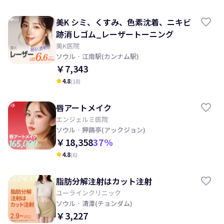
美K シミ、くすみ、色素沈着、ニキビ
跡消しゴム_レーザートーニング
美K医院
ソウル
· 江南駅(カンナム駅)
￥7,343
4.8
(
18
)
kid_star
唇アートメイク
エンジェルミ医院
ソウル
· 狎鷗亭(アックジョン)
￥18,358
37
%
4.8
(
6
)
kid_star
脂肪分解注射はカット注射
ユーラインクリニック
ソウル
· 清潭(チョンダム)
￥3,227