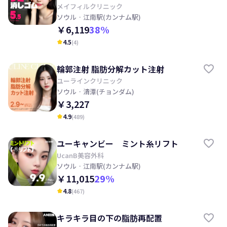
射, レーザートーニング, 目の下, 顔の
メイフィルクリニック
ソウル
· 江南駅(カンナム駅)
クスミ改善の期待
￥6,119
38
%
4.5
(
4
)
kid_star
輪郭注射 脂肪分解カット注射
ユーラインクリニック
ソウル
· 清潭(チョンダム)
￥3,227
4.9
(
489
)
kid_star
ユーキャンビー ミント糸リフト
UcanB美容外科
ソウル
· 江南駅(カンナム駅)
￥11,015
29
%
4.8
(
467
)
kid_star
キラキラ目の下の脂肪再配置