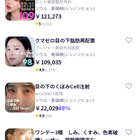
エンド美容整形外科
ソウル
· 新論峴(シンノンヒョン)
￥121,273
5
(
1,652
)
kid_star
クマゼロ目の下脂肪再配置
プレジャー美容外科医院
ソウル
· 新論峴(シンノンヒョン)
￥109,035
4.9
(
1,274
)
kid_star
目の下のくぼみCell注射
WOOUBIT医院
ソウル
· 新論峴(シンノンヒョン)
￥22,029
48
%
4.9
(
163
)
kid_star
ワンデー3種 しみ、くすみ、色素破
壊レーザー、鎮静管理含む