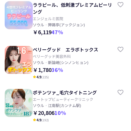
ララピール、低刺激プレミアムピーリ
ング
エンジェルミ医院
ソウル
· 狎鷗亭(アックジョン)
￥6,119
47
%
ベリーグッド エラボトックス
ベリーグッド美容外科
ソウル
· 新論峴(シンノンヒョン)
￥1,780
36
%
4.9
(
225
)
kid_star
ポテンツァ_毛穴タイトニング
エートップビューティークリニック
ソウル
· 江南駅(カンナム駅)
￥20,806
10
%
4.9
(
192
)
kid_star