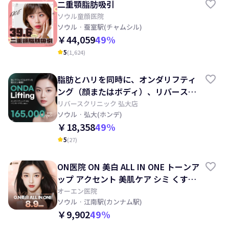
二重顎脂肪吸引
ソウル童顔医院
ソウル
· 蚕室駅(チャムシル)
￥44,059
49
%
5
(
1,624
)
kid_star
脂肪とハリを同時に、オンダリフティ
ング（顔またはボディ）、リバースク
リニック
リバースクリニック 弘大店
ソウル
· 弘大(ホンデ)
￥18,358
49
%
5
(
27
)
kid_star
ON医院 ON 美白 ALL IN ONE トーンア
ップ アクセント 美肌ケア シミ くすみ
ほくろ
オーエン医院
ソウル
· 江南駅(カンナム駅)
￥9,902
49
%