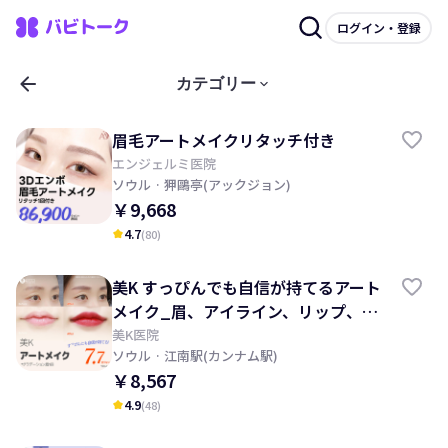
ログイン・登録
arrow_back
keyboard_arrow_down
カテゴリー
眉毛アートメイクリタッチ付き
エンジェルミ医院
ソウル
· 狎鷗亭(アックジョン)
￥9,668
4.7
(
80
)
kid_star
美K すっぴんでも自信が持てるアート
メイク_眉、アイライン、リップ、頭
皮、ヘアライン
美K医院
ソウル
· 江南駅(カンナム駅)
￥8,567
4.9
(
48
)
kid_star