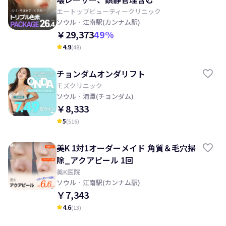
エートップビューティークリニック
ソウル
· 江南駅(カンナム駅)
￥29,373
49
%
4.9
(
48
)
kid_star
チョンダムオンダリフト
モズクリニック
ソウル
· 清潭(チョンダム)
￥8,333
5
(
516
)
kid_star
美K 1対1オーダーメイド 角質＆毛穴掃
除_アクアピール 1回
美K医院
ソウル
· 江南駅(カンナム駅)
￥7,343
4.6
(
13
)
kid_star