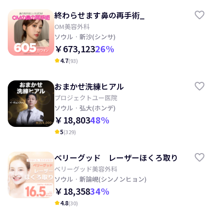
終わらせます鼻の再手術_
OM美容外科
ソウル
· 新沙(シンサ)
￥673,123
26
%
4.7
(
93
)
kid_star
おまかせ洗練ヒアル
プロジェクトユー医院
ソウル
· 弘大(ホンデ)
￥18,803
48
%
5
(
329
)
kid_star
ベリーグッド レーザーほくろ取り
ベリーグッド美容外科
ソウル
· 新論峴(シンノンヒョン)
￥18,358
34
%
4.8
(
30
)
kid_star