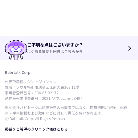
ご不明な点はございますか？
arrow_forward_ios
よくある質問と回答はこちらから
Babitalk Corp.
代表取締役：シン・ジョンイン
住所：ソウル特別市瑞草区江南大路363 11階
事業者登録番号：836-86-02172
通信販売業申告番号：2021-ソウル江南-03497
株式会社バビトークは通信販売の当事者ではなく、医療機関が登録した施
術・手術情報および取引などに対して責任を負いかねます。
ⓒ Babitalk Corp. All Rights Reserved.
掲載をご希望のクリニック様はこちら