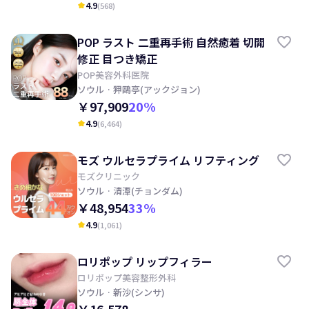
4.9
(
568
)
kid_star
POP ラスト 二重再手術 自然癒着 切開
修正 目つき矯正
POP美容外科医院
ソウル
· 狎鷗亭(アックジョン)
￥97,909
20
%
4.9
(
6,464
)
kid_star
モズ ウルセラプライム リフティング
モズクリニック
ソウル
· 清潭(チョンダム)
￥48,954
33
%
4.9
(
1,061
)
kid_star
ロリポップ リップフィラー
ロリポップ美容整形外科
ソウル
· 新沙(シンサ)