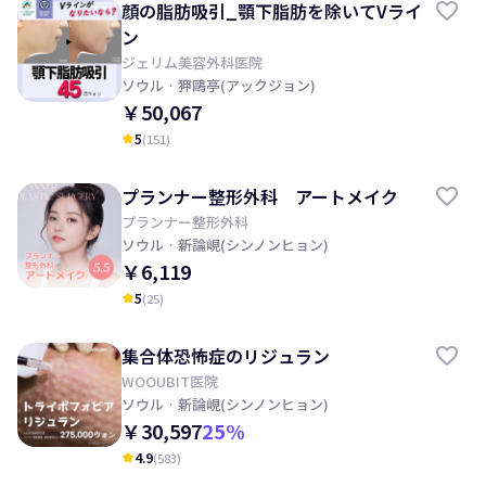
顔の脂肪吸引_顎下脂肪を除いてVライ
ン
ジェリム美容外科医院
ソウル
· 狎鷗亭(アックジョン)
￥50,067
5
(
151
)
kid_star
プランナー整形外科 アートメイク
プランナー整形外科
ソウル
· 新論峴(シンノンヒョン)
￥6,119
5
(
25
)
kid_star
集合体恐怖症のリジュラン
WOOUBIT医院
ソウル
· 新論峴(シンノンヒョン)
￥30,597
25
%
4.9
(
583
)
kid_star