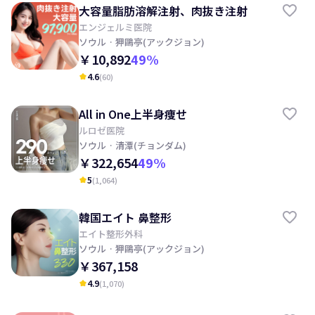
大容量脂肪溶解注射、肉抜き注射
エンジェルミ医院
ソウル
· 狎鷗亭(アックジョン)
￥10,892
49
%
4.6
(
60
)
kid_star
All in One上半身痩せ
ルロゼ医院
ソウル
· 清潭(チョンダム)
￥322,654
49
%
5
(
1,064
)
kid_star
韓国エイト 鼻整形
エイト整形外科
ソウル
· 狎鷗亭(アックジョン)
￥367,158
4.9
(
1,070
)
kid_star