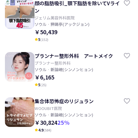
顔の脂肪吸引_顎下脂肪を除いてVライ
ン
ジェリム美容外科医院
ソウル
· 狎鷗亭(アックジョン)
￥50,439
5
(
152
)
kid_star
プランナー整形外科 アートメイク
プランナー整形外科
ソウル
· 新論峴(シンノンヒョン)
￥6,165
5
(
25
)
kid_star
集合体恐怖症のリジュラン
WOOUBIT医院
ソウル
· 新論峴(シンノンヒョン)
￥30,824
25
%
4.9
(
584
)
kid_star