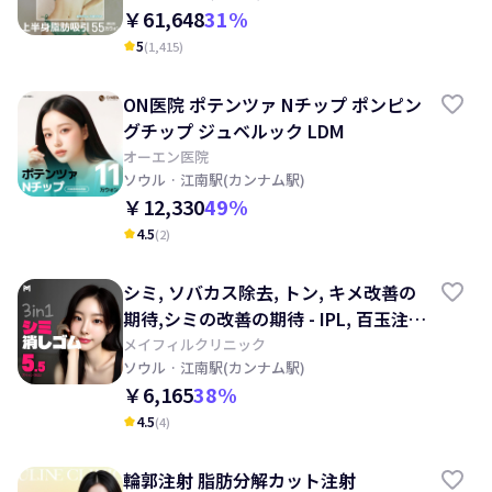
￥61,648
31
%
5
(
1,415
)
kid_star
ON医院 ポテンツァ Nチップ ポンピン
グチップ ジュベルック LDM
オーエン医院
ソウル
· 江南駅(カンナム駅)
￥12,330
49
%
4.5
(
2
)
kid_star
シミ, ソバカス除去, トン, キメ改善の
期待,シミの改善の期待 - IPL, 百玉注
射, レーザートーニング, 目の下, 顔の
メイフィルクリニック
ソウル
· 江南駅(カンナム駅)
クスミ改善の期待
￥6,165
38
%
4.5
(
4
)
kid_star
輪郭注射 脂肪分解カット注射