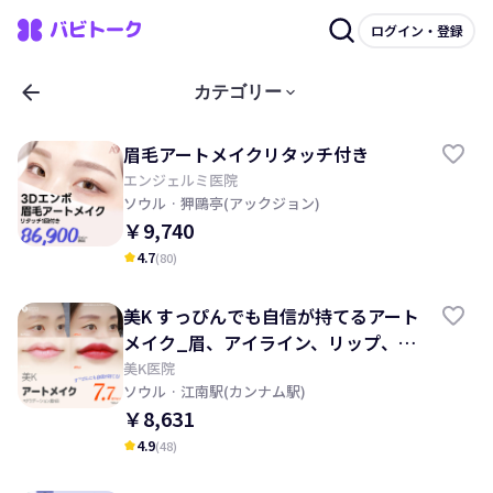
ログイン・登録
arrow_back
keyboard_arrow_down
カテゴリー
眉毛アートメイクリタッチ付き
エンジェルミ医院
ソウル
· 狎鷗亭(アックジョン)
￥9,740
4.7
(
80
)
kid_star
美K すっぴんでも自信が持てるアート
メイク_眉、アイライン、リップ、頭
皮、ヘアライン
美K医院
ソウル
· 江南駅(カンナム駅)
￥8,631
4.9
(
48
)
kid_star