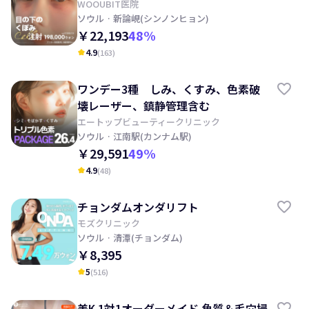
WOOUBIT医院
ソウル
· 新論峴(シンノンヒョン)
￥22,193
48
%
4.9
(
163
)
kid_star
ワンデー3種 しみ、くすみ、色素破
壊レーザー、鎮静管理含む
エートップビューティークリニック
ソウル
· 江南駅(カンナム駅)
￥29,591
49
%
4.9
(
48
)
kid_star
チョンダムオンダリフト
モズクリニック
ソウル
· 清潭(チョンダム)
￥8,395
5
(
516
)
kid_star
美K 1対1オーダーメイド 角質＆毛穴掃