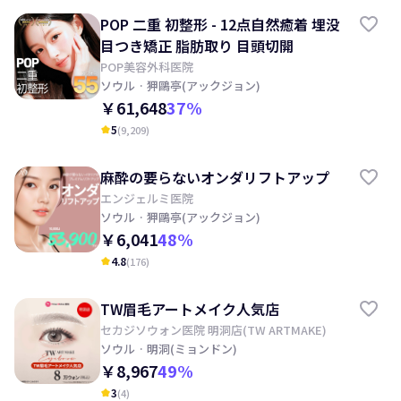
POP 二重 初整形 - 12点自然癒着 埋没
目つき矯正 脂肪取り 目頭切開
POP美容外科医院
ソウル
· 狎鷗亭(アックジョン)
￥61,648
37
%
5
(
9,209
)
kid_star
麻酔の要らないオンダリフトアップ
エンジェルミ医院
ソウル
· 狎鷗亭(アックジョン)
￥6,041
48
%
4.8
(
176
)
kid_star
TW眉毛アートメイク人気店
セカジソウォン医院 明洞店(TW ARTMAKE)
ソウル
· 明洞(ミョンドン)
￥8,967
49
%
3
(
4
)
kid_star