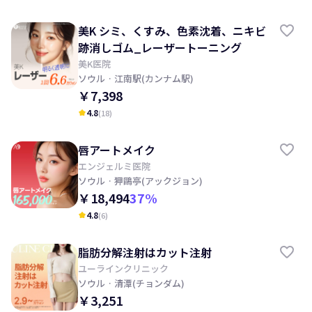
美K シミ、くすみ、色素沈着、ニキビ
跡消しゴム_レーザートーニング
美K医院
ソウル
· 江南駅(カンナム駅)
￥7,398
4.8
(
18
)
kid_star
唇アートメイク
エンジェルミ医院
ソウル
· 狎鷗亭(アックジョン)
￥18,494
37
%
4.8
(
6
)
kid_star
脂肪分解注射はカット注射
ユーラインクリニック
ソウル
· 清潭(チョンダム)
￥3,251