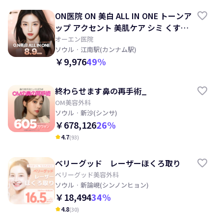
ON医院 ON 美白 ALL IN ONE トーンア
ップ アクセント 美肌ケア シミ くすみ
ほくろ
オーエン医院
ソウル
· 江南駅(カンナム駅)
￥9,976
49
%
終わらせます鼻の再手術_
OM美容外科
ソウル
· 新沙(シンサ)
￥678,126
26
%
4.7
(
93
)
kid_star
ベリーグッド レーザーほくろ取り
ベリーグッド美容外科
ソウル
· 新論峴(シンノンヒョン)
￥18,494
34
%
4.8
(
30
)
kid_star