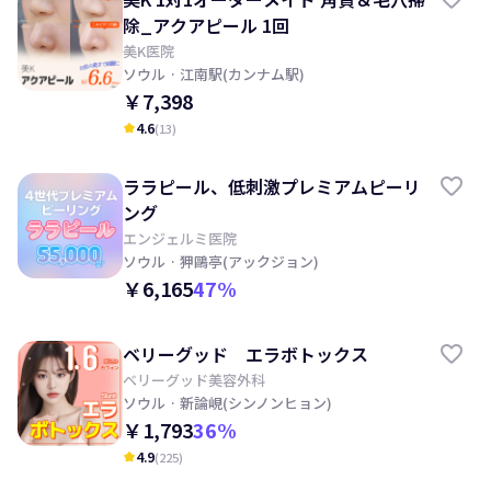
除_アクアピール 1回
美K医院
ソウル
· 江南駅(カンナム駅)
￥7,398
4.6
(
13
)
kid_star
ララピール、低刺激プレミアムピーリ
ング
エンジェルミ医院
ソウル
· 狎鷗亭(アックジョン)
￥6,165
47
%
ベリーグッド エラボトックス
ベリーグッド美容外科
ソウル
· 新論峴(シンノンヒョン)
￥1,793
36
%
4.9
(
225
)
kid_star