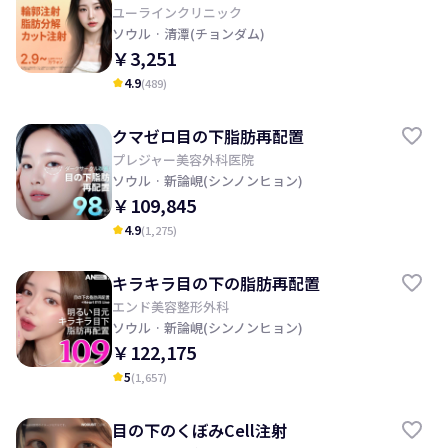
ユーラインクリニック
ソウル
· 清潭(チョンダム)
￥3,251
4.9
(
489
)
kid_star
クマゼロ目の下脂肪再配置
プレジャー美容外科医院
ソウル
· 新論峴(シンノンヒョン)
￥109,845
4.9
(
1,275
)
kid_star
キラキラ目の下の脂肪再配置
エンド美容整形外科
ソウル
· 新論峴(シンノンヒョン)
￥122,175
5
(
1,657
)
kid_star
目の下のくぼみCell注射