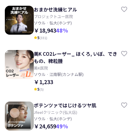
おまかせ洗練ヒアル
プロジェクトユー医院
ソウル
· 弘大(ホンデ)
￥18,943
48
%
5
(
331
)
kid_star
美K CO2レーザー_ ほくろ, いぼ、でき
もの、稗粒腫
美K医院
ソウル
· 江南駅(カンナム駅)
￥1,233
5
(
5
)
kid_star
ポテンツァではじけるツヤ肌
Jfeelクリニック(弘大店)
ソウル
· 弘大(ホンデ)
￥24,659
49
%