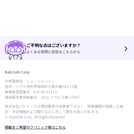
ご不明な点はございますか？
arrow_forward_ios
よくある質問と回答はこちらから
Babitalk Corp.
代表取締役：シン・ジョンイン
住所：ソウル特別市瑞草区江南大路363 11階
事業者登録番号：836-86-02172
通信販売業申告番号：2021-ソウル江南-03497
株式会社バビトークは通信販売の当事者ではなく、医療機関が登録した施
術・手術情報および取引などに対して責任を負いかねます。
ⓒ Babitalk Corp. All Rights Reserved.
掲載をご希望のクリニック様はこちら