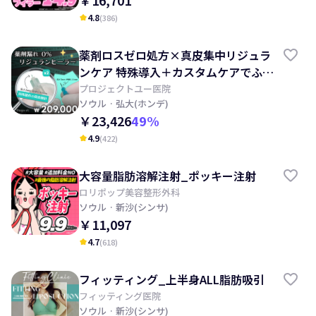
￥16,701
4.8
(
386
)
kid_star
薬剤ロスゼロ処方×真皮集中リジュラ
ンケア 特殊導入＋カスタムケアでふっ
くらハリ肌へ
プロジェクトユー医院
ソウル
· 弘大(ホンデ)
￥23,426
49
%
4.9
(
422
)
kid_star
大容量脂肪溶解注射_ポッキー注射
ロリポップ美容整形外科
ソウル
· 新沙(シンサ)
￥11,097
4.7
(
618
)
kid_star
フィッティング_上半身ALL脂肪吸引
フィッティング医院
ソウル
· 新沙(シンサ)