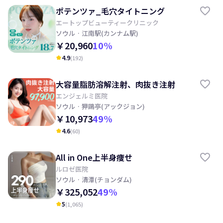
ポテンツァ_毛穴タイトニング
エートップビューティークリニック
ソウル
· 江南駅(カンナム駅)
￥20,960
10
%
4.9
(
192
)
kid_star
大容量脂肪溶解注射、肉抜き注射
エンジェルミ医院
ソウル
· 狎鷗亭(アックジョン)
￥10,973
49
%
4.6
(
60
)
kid_star
All in One上半身痩せ
ルロゼ医院
ソウル
· 清潭(チョンダム)
￥325,052
49
%
5
(
1,065
)
kid_star