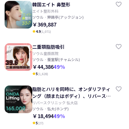
韓国エイト 鼻整形
エイト整形外科
ソウル
· 狎鷗亭(アックジョン)
￥369,887
4.9
(
1,071
)
kid_star
二重顎脂肪吸引
ソウル童顔医院
ソウル
· 蚕室駅(チャムシル)
￥44,386
49
%
5
(
1,628
)
kid_star
脂肪とハリを同時に、オンダリフティ
ング（顔またはボディ）、リバースク
リニック
リバースクリニック 弘大店
ソウル
· 弘大(ホンデ)
￥18,494
49
%
5
(
27
)
kid_star