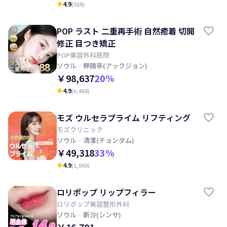
4.9
(
569
)
kid_star
POP ラスト 二重再手術 自然癒着 切開
修正 目つき矯正
POP美容外科医院
ソウル
· 狎鷗亭(アックジョン)
￥98,637
20
%
4.9
(
6,468
)
kid_star
モズ ウルセラプライム リフティング
モズクリニック
ソウル
· 清潭(チョンダム)
￥49,318
33
%
4.9
(
1,060
)
kid_star
ロリポップ リップフィラー
ロリポップ美容整形外科
ソウル
· 新沙(シンサ)