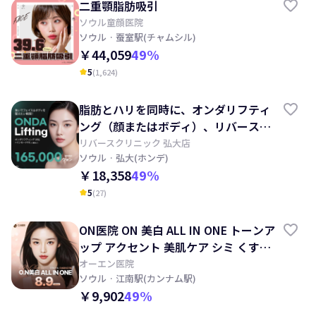
二重顎脂肪吸引
ソウル童顔医院
ソウル
· 蚕室駅(チャムシル)
￥44,059
49
%
5
(
1,624
)
kid_star
脂肪とハリを同時に、オンダリフティ
ング（顔またはボディ）、リバースク
リニック
リバースクリニック 弘大店
ソウル
· 弘大(ホンデ)
￥18,358
49
%
5
(
27
)
kid_star
ON医院 ON 美白 ALL IN ONE トーンア
ップ アクセント 美肌ケア シミ くすみ
ほくろ
オーエン医院
ソウル
· 江南駅(カンナム駅)
￥9,902
49
%