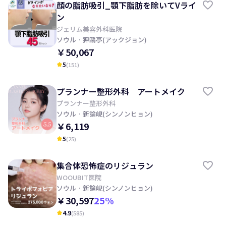
顔の脂肪吸引_顎下脂肪を除いてVライ
ン
ジェリム美容外科医院
ソウル
· 狎鷗亭(アックジョン)
￥50,067
5
(
151
)
kid_star
プランナー整形外科 アートメイク
プランナー整形外科
ソウル
· 新論峴(シンノンヒョン)
￥6,119
5
(
25
)
kid_star
集合体恐怖症のリジュラン
WOOUBIT医院
ソウル
· 新論峴(シンノンヒョン)
￥30,597
25
%
4.9
(
585
)
kid_star