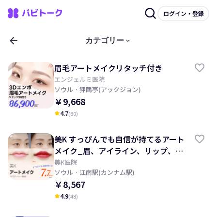
ログイン・登録
arrow_back
keyboard_arrow_down
カテゴリー
眉毛アートメイクリタッチ付き
エンジェルミ医院
ソウル
· 狎鷗亭(アックジョン)
￥9,668
4.7
(
80
)
kid_star
美K すっぴんでも自信が持てるアート
メイク_眉、アイライン、リップ、頭
皮、ヘアライン
美K医院
ソウル
· 江南駅(カンナム駅)
￥8,567
4.9
(
48
)
kid_star