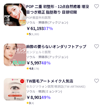
POP 二重 初整形 - 12点自然癒着 埋没
目つき矯正 脂肪取り 目頭切開
POP美容外科医院
ソウル
· 狎鷗亭(アックジョン)
￥61,193
37
%
5
(
9,203
)
kid_star
麻酔の要らないオンダリフトアップ
エンジェルミ医院
ソウル
· 狎鷗亭(アックジョン)
￥5,997
48
%
4.8
(
176
)
kid_star
TW眉毛アートメイク人気店
セカジソウォン医院 明洞店(TW ARTMAKE)
ソウル
· 明洞(ミョンドン)
￥8,901
49
%
3
(
4
)
kid_star