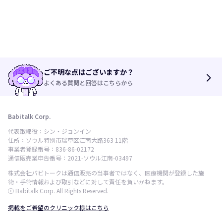
ご不明な点はございますか？
arrow_forward_ios
よくある質問と回答はこちらから
Babitalk Corp.
代表取締役：シン・ジョンイン
住所：ソウル特別市瑞草区江南大路363 11階
事業者登録番号：836-86-02172
通信販売業申告番号：2021-ソウル江南-03497
株式会社バビトークは通信販売の当事者ではなく、医療機関が登録した施
術・手術情報および取引などに対して責任を負いかねます。
ⓒ Babitalk Corp. All Rights Reserved.
掲載をご希望のクリニック様はこちら