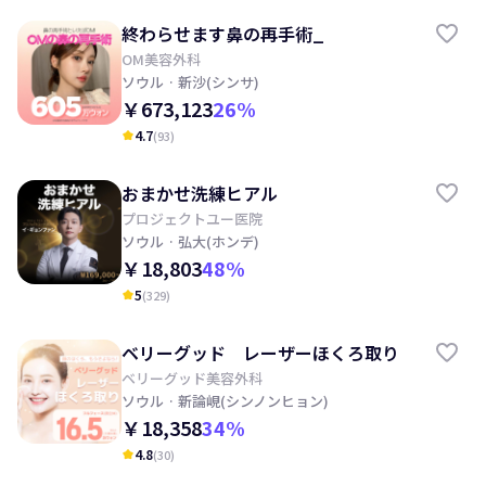
終わらせます鼻の再手術_
OM美容外科
ソウル
· 新沙(シンサ)
￥673,123
26
%
4.7
(
93
)
kid_star
おまかせ洗練ヒアル
プロジェクトユー医院
ソウル
· 弘大(ホンデ)
￥18,803
48
%
5
(
329
)
kid_star
ベリーグッド レーザーほくろ取り
ベリーグッド美容外科
ソウル
· 新論峴(シンノンヒョン)
￥18,358
34
%
4.8
(
30
)
kid_star