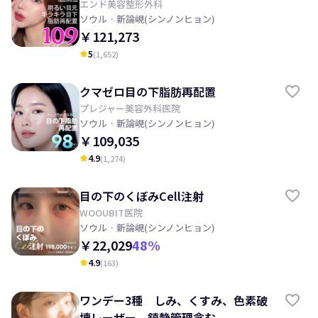
エンド美容整形外科
ソウル
· 新論峴(シンノンヒョン)
￥121,273
5
(
1,652
)
kid_star
クマゼロ目の下脂肪再配置
プレジャー美容外科医院
ソウル
· 新論峴(シンノンヒョン)
￥109,035
4.9
(
1,274
)
kid_star
目の下のくぼみCell注射
WOOUBIT医院
ソウル
· 新論峴(シンノンヒョン)
￥22,029
48
%
4.9
(
163
)
kid_star
ワンデー3種 しみ、くすみ、色素破
壊レーザー、鎮静管理含む