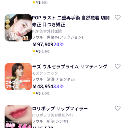
4.9
(
568
)
kid_star
POP ラスト 二重再手術 自然癒着 切開
修正 目つき矯正
POP美容外科医院
ソウル
· 狎鷗亭(アックジョン)
￥97,909
20
%
4.9
(
6,461
)
kid_star
モズ ウルセラプライム リフティング
モズクリニック
ソウル
· 清潭(チョンダム)
￥48,954
33
%
4.9
(
1,061
)
kid_star
ロリポップ リップフィラー
ロリポップ美容整形外科
ソウル
· 新沙(シンサ)