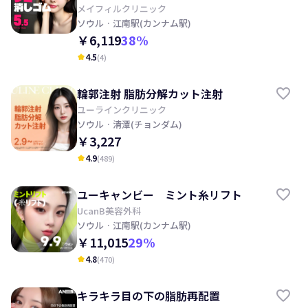
射, レーザートーニング, 目の下, 顔の
メイフィルクリニック
ソウル
· 江南駅(カンナム駅)
クスミ改善の期待
￥6,119
38
%
4.5
(
4
)
kid_star
輪郭注射 脂肪分解カット注射
ユーラインクリニック
ソウル
· 清潭(チョンダム)
￥3,227
4.9
(
489
)
kid_star
ユーキャンビー ミント糸リフト
UcanB美容外科
ソウル
· 江南駅(カンナム駅)
￥11,015
29
%
4.8
(
470
)
kid_star
キラキラ目の下の脂肪再配置