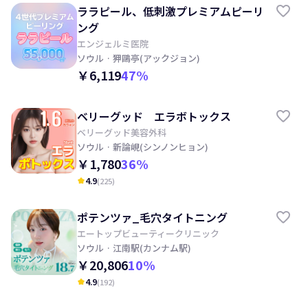
ララピール、低刺激プレミアムピーリ
ング
エンジェルミ医院
ソウル
· 狎鷗亭(アックジョン)
￥6,119
47
%
ベリーグッド エラボトックス
ベリーグッド美容外科
ソウル
· 新論峴(シンノンヒョン)
￥1,780
36
%
4.9
(
225
)
kid_star
ポテンツァ_毛穴タイトニング
エートップビューティークリニック
ソウル
· 江南駅(カンナム駅)
￥20,806
10
%
4.9
(
192
)
kid_star