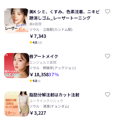
美K シミ、くすみ、色素沈着、ニキビ
跡消しゴム_レーザートーニング
美K医院
ソウル
· 江南駅(カンナム駅)
￥7,343
4.8
(
18
)
kid_star
唇アートメイク
エンジェルミ医院
ソウル
· 狎鷗亭(アックジョン)
￥18,358
37
%
4.8
(
6
)
kid_star
脂肪分解注射はカット注射
ユーラインクリニック
ソウル
· 清潭(チョンダム)
￥3,227