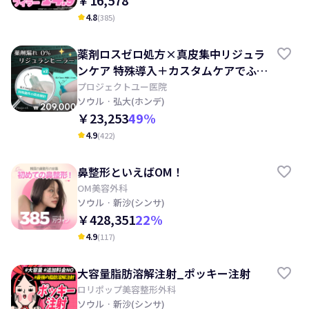
￥16,578
4.8
(
385
)
kid_star
薬剤ロスゼロ処方×真皮集中リジュラ
ンケア 特殊導入＋カスタムケアでふっ
くらハリ肌へ
プロジェクトユー医院
ソウル
· 弘大(ホンデ)
￥23,253
49
%
4.9
(
422
)
kid_star
鼻整形といえばOM！
OM美容外科
ソウル
· 新沙(シンサ)
￥428,351
22
%
4.9
(
117
)
kid_star
大容量脂肪溶解注射_ポッキー注射
ロリポップ美容整形外科
ソウル
· 新沙(シンサ)