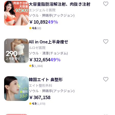
大容量脂肪溶解注射、肉抜き注射
エンジェルミ医院
ソウル
· 狎鷗亭(アックジョン)
￥10,892
49
%
4.6
(
60
)
kid_star
All in One上半身痩せ
ルロゼ医院
ソウル
· 清潭(チョンダム)
￥322,654
49
%
5
(
1,064
)
kid_star
韓国エイト 鼻整形
エイト整形外科
ソウル
· 狎鷗亭(アックジョン)
￥367,158
4.9
(
1,070
)
kid_star