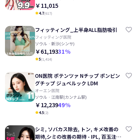
￥11,015
4.7
(
617
)
kid_star
フィッティング_上半身ALL脂肪吸引
フィッティング医院
ソウル
· 新沙(シンサ)
￥61,193
31
%
5
(
1,414
)
kid_star
ON医院 ポテンツァ Nチップ ポンピン
グチップ ジュベルック LDM
オーエン医院
ソウル
· 江南駅(カンナム駅)
￥12,239
49
%
4.5
(
2
)
kid_star
シミ, ソバカス除去, トン, キメ改善の
期待,シミの改善の期待 - IPL, 百玉注