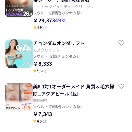
エートップビューティークリニック
ソウル
· 江南駅(カンナム駅)
￥29,373
49
%
4.9
(
48
)
kid_star
チョンダムオンダリフト
モズクリニック
ソウル
· 清潭(チョンダム)
￥8,333
5
(
516
)
kid_star
美K 1対1オーダーメイド 角質＆毛穴掃
除_アクアピール 1回
美K医院
ソウル
· 江南駅(カンナム駅)
￥7,343
4.6
(
13
)
kid_star