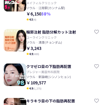
射, レーザートーニング, 目の下, 顔の
メイフィルクリニック
ソウル
· 江南駅(カンナム駅)
クスミ改善の期待
￥6,150
38
%
4.5
(
4
)
kid_star
輪郭注射 脂肪分解カット注射
ユーラインクリニック
ソウル
· 清潭(チョンダム)
￥3,243
4.9
(
489
)
kid_star
クマゼロ目の下脂肪再配置
プレジャー美容外科医院
ソウル
· 新論峴(シンノンヒョン)
￥109,577
4.9
(
1,275
)
kid_star
キラキラ目の下の脂肪再配置