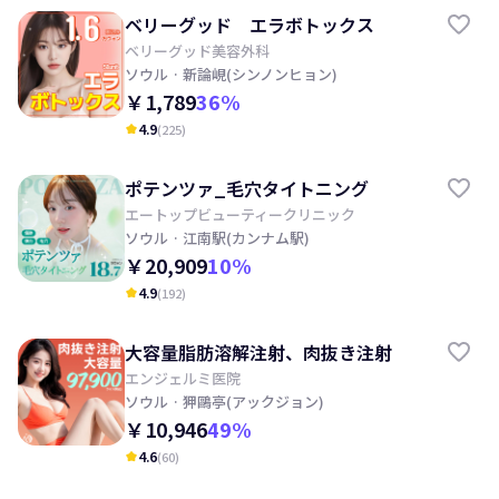
ベリーグッド エラボトックス
ベリーグッド美容外科
ソウル
· 新論峴(シンノンヒョン)
￥1,789
36
%
4.9
(
225
)
kid_star
ポテンツァ_毛穴タイトニング
エートップビューティークリニック
ソウル
· 江南駅(カンナム駅)
￥20,909
10
%
4.9
(
192
)
kid_star
大容量脂肪溶解注射、肉抜き注射
エンジェルミ医院
ソウル
· 狎鷗亭(アックジョン)
￥10,946
49
%
4.6
(
60
)
kid_star