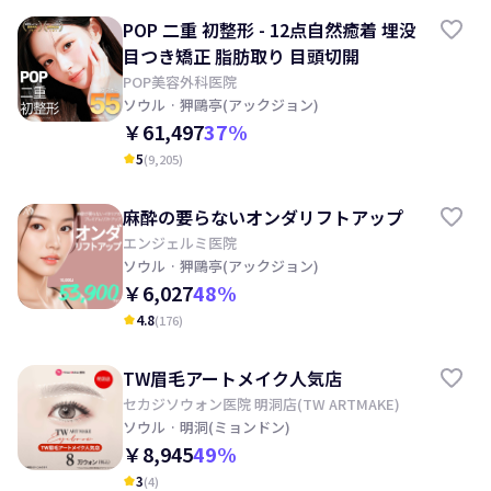
POP 二重 初整形 - 12点自然癒着 埋没
目つき矯正 脂肪取り 目頭切開
POP美容外科医院
ソウル
· 狎鷗亭(アックジョン)
￥61,497
37
%
5
(
9,205
)
kid_star
麻酔の要らないオンダリフトアップ
エンジェルミ医院
ソウル
· 狎鷗亭(アックジョン)
￥6,027
48
%
4.8
(
176
)
kid_star
TW眉毛アートメイク人気店
セカジソウォン医院 明洞店(TW ARTMAKE)
ソウル
· 明洞(ミョンドン)
￥8,945
49
%
3
(
4
)
kid_star