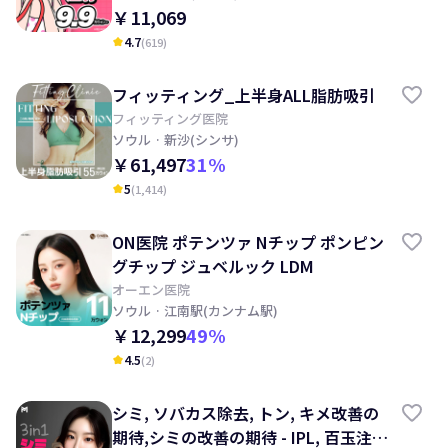
￥11,069
4.7
(
619
)
kid_star
フィッティング_上半身ALL脂肪吸引
フィッティング医院
ソウル
· 新沙(シンサ)
￥61,497
31
%
5
(
1,414
)
kid_star
ON医院 ポテンツァ Nチップ ポンピン
グチップ ジュベルック LDM
オーエン医院
ソウル
· 江南駅(カンナム駅)
￥12,299
49
%
4.5
(
2
)
kid_star
シミ, ソバカス除去, トン, キメ改善の
期待,シミの改善の期待 - IPL, 百玉注