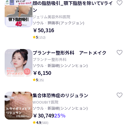
顔の脂肪吸引_顎下脂肪を除いてVライ
ン
ジェリム美容外科医院
ソウル
· 狎鷗亭(アックジョン)
￥50,316
5
(
152
)
kid_star
プランナー整形外科 アートメイク
プランナー整形外科
ソウル
· 新論峴(シンノンヒョン)
￥6,150
5
(
25
)
kid_star
集合体恐怖症のリジュラン
WOOUBIT医院
ソウル
· 新論峴(シンノンヒョン)
￥30,749
25
%
4.9
(
583
)
kid_star