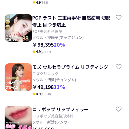
4.9
(
568
)
kid_star
POP ラスト 二重再手術 自然癒着 切開
修正 目つき矯正
POP美容外科医院
ソウル
· 狎鷗亭(アックジョン)
￥98,395
20
%
4.9
(
6,467
)
kid_star
モズ ウルセラプライム リフティング
モズクリニック
ソウル
· 清潭(チョンダム)
￥49,198
33
%
4.9
(
1,060
)
kid_star
ロリポップ リップフィラー
ロリポップ美容整形外科
ソウル
· 新沙(シンサ)