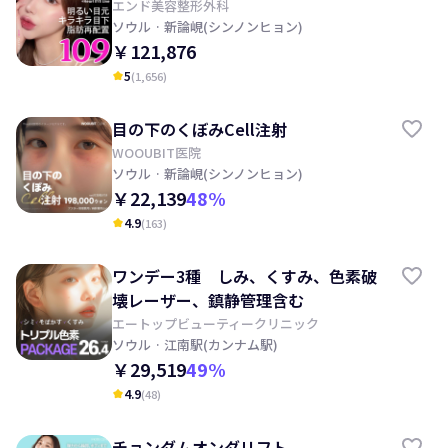
エンド美容整形外科
ソウル
· 新論峴(シンノンヒョン)
￥121,876
5
(
1,656
)
kid_star
目の下のくぼみCell注射
WOOUBIT医院
ソウル
· 新論峴(シンノンヒョン)
￥22,139
48
%
4.9
(
163
)
kid_star
ワンデー3種 しみ、くすみ、色素破
壊レーザー、鎮静管理含む
エートップビューティークリニック
ソウル
· 江南駅(カンナム駅)
￥29,519
49
%
4.9
(
48
)
kid_star
チョンダムオンダリフト