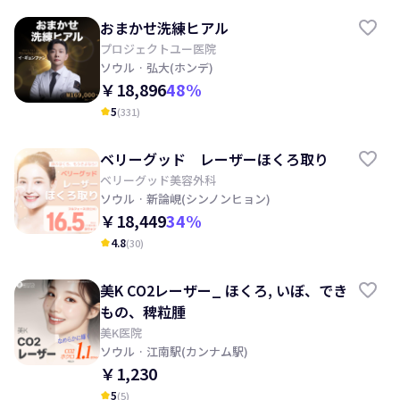
おまかせ洗練ヒアル
プロジェクトユー医院
ソウル
· 弘大(ホンデ)
￥18,896
48
%
5
(
331
)
kid_star
ベリーグッド レーザーほくろ取り
ベリーグッド美容外科
ソウル
· 新論峴(シンノンヒョン)
￥18,449
34
%
4.8
(
30
)
kid_star
美K CO2レーザー_ ほくろ, いぼ、でき
もの、稗粒腫
美K医院
ソウル
· 江南駅(カンナム駅)
￥1,230
5
(
5
)
kid_star