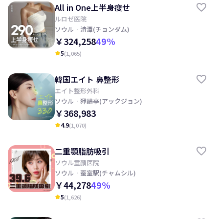
All in One上半身痩せ
ルロゼ医院
ソウル
· 清潭(チョンダム)
￥324,258
49
%
5
(
1,065
)
kid_star
韓国エイト 鼻整形
エイト整形外科
ソウル
· 狎鷗亭(アックジョン)
￥368,983
4.9
(
1,070
)
kid_star
二重顎脂肪吸引
ソウル童顔医院
ソウル
· 蚕室駅(チャムシル)
￥44,278
49
%
5
(
1,626
)
kid_star