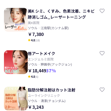
美K シミ、くすみ、色素沈着、ニキビ
跡消しゴム_レーザートーニング
美K医院
ソウル
· 江南駅(カンナム駅)
￥7,380
4.8
(
18
)
kid_star
唇アートメイク
エンジェルミ医院
ソウル
· 狎鷗亭(アックジョン)
￥18,449
37
%
4.8
(
6
)
kid_star
脂肪分解注射はカット注射
ユーラインクリニック
ソウル
· 清潭(チョンダム)
￥3,243