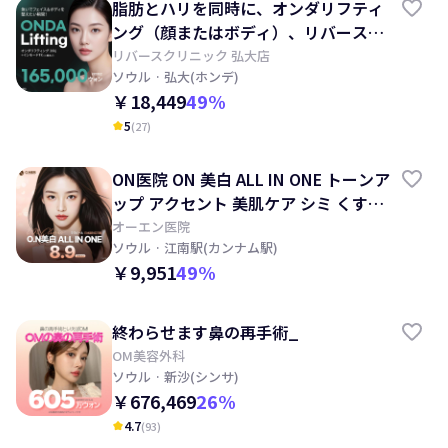
脂肪とハリを同時に、オンダリフティ
ング（顔またはボディ）、リバースク
リニック
リバースクリニック 弘大店
ソウル
· 弘大(ホンデ)
￥18,449
49
%
5
(
27
)
kid_star
ON医院 ON 美白 ALL IN ONE トーンア
ップ アクセント 美肌ケア シミ くすみ
ほくろ
オーエン医院
ソウル
· 江南駅(カンナム駅)
￥9,951
49
%
終わらせます鼻の再手術_
OM美容外科
ソウル
· 新沙(シンサ)
￥676,469
26
%
4.7
(
93
)
kid_star