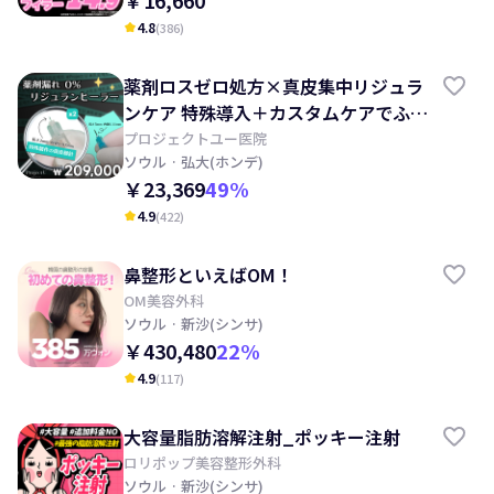
￥16,660
4.8
(
386
)
kid_star
薬剤ロスゼロ処方×真皮集中リジュラ
ンケア 特殊導入＋カスタムケアでふっ
くらハリ肌へ
プロジェクトユー医院
ソウル
· 弘大(ホンデ)
￥23,369
49
%
4.9
(
422
)
kid_star
鼻整形といえばOM！
OM美容外科
ソウル
· 新沙(シンサ)
￥430,480
22
%
4.9
(
117
)
kid_star
大容量脂肪溶解注射_ポッキー注射
ロリポップ美容整形外科
ソウル
· 新沙(シンサ)