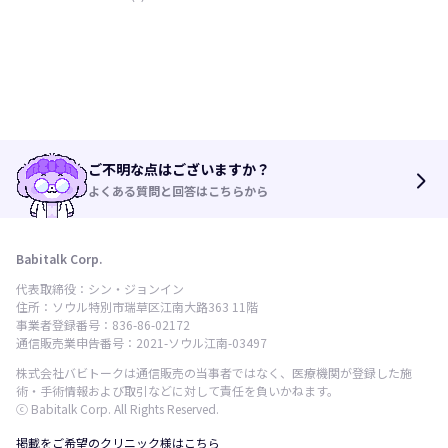
ご不明な点はございますか？
arrow_forward_ios
よくある質問と回答はこちらから
Babitalk Corp.
代表取締役：シン・ジョンイン
住所：ソウル特別市瑞草区江南大路363 11階
事業者登録番号：836-86-02172
通信販売業申告番号：2021-ソウル江南-03497
株式会社バビトークは通信販売の当事者ではなく、医療機関が登録した施
術・手術情報および取引などに対して責任を負いかねます。
ⓒ Babitalk Corp. All Rights Reserved.
掲載をご希望のクリニック様はこちら