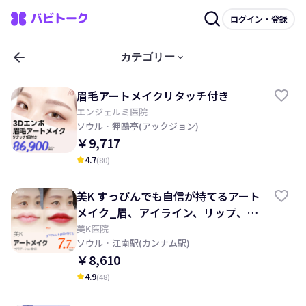
ログイン・登録
arrow_back
keyboard_arrow_down
カテゴリー
眉毛アートメイクリタッチ付き
エンジェルミ医院
ソウル
· 狎鷗亭(アックジョン)
￥9,717
4.7
(
80
)
kid_star
美K すっぴんでも自信が持てるアート
メイク_眉、アイライン、リップ、頭
皮、ヘアライン
美K医院
ソウル
· 江南駅(カンナム駅)
￥8,610
4.9
(
48
)
kid_star