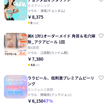
モズクリニック
ソウル
· 清潭(チョンダム)
￥8,375
5
(
516
)
kid_star
美K 1対1オーダーメイド 角質＆毛穴掃
除_アクアピール 1回
美K医院
ソウル
· 江南駅(カンナム駅)
￥7,380
4.6
(
13
)
kid_star
ララピール、低刺激プレミアムピーリ
ング
エンジェルミ医院
ソウル
· 狎鷗亭(アックジョン)
￥6,150
47
%