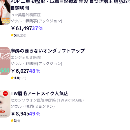
POP 二重 初整形 - 12点自然癒着 埋没 目つき矯正 脂肪取
目頭切開
POP美容外科医院
ソウル
· 狎鷗亭(アックジョン)
￥61,497
37
%
5
(
9,205
)
kid_star
麻酔の要らないオンダリフトアップ
エンジェルミ医院
ソウル
· 狎鷗亭(アックジョン)
￥6,027
48
%
4.8
(
176
)
kid_star
TW眉毛アートメイク人気店
セカジソウォン医院 明洞店(TW ARTMAKE)
ソウル
· 明洞(ミョンドン)
￥8,945
49
%
3
(
4
)
kid_star