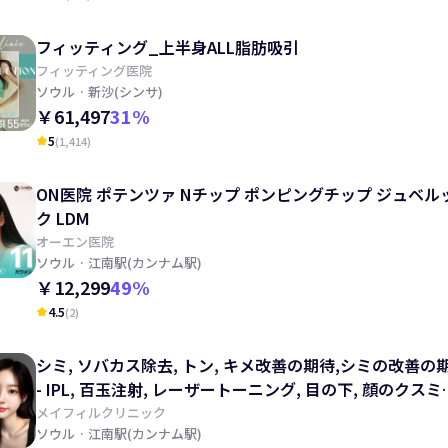
フィッティング_上半身ALL脂肪吸引
フィッティング医院
ソウル
· 新沙(シンサ)
￥61,497
31
%
5
(
1,414
)
kid_star
ON医院 ポテンツァ Nチップ ポンピングチップ ジュベル
ク LDM
オーエン医院
ソウル
· 江南駅(カンナム駅)
￥12,299
49
%
4.5
(
2
)
kid_star
シミ, ソバカス除去, トン, キメ改善の期待,シミの改善の
- IPL, 百玉注射, レーザートーニング, 目の下, 顔のクスミ
善の期待
メイフィルクリニック
ソウル
· 江南駅(カンナム駅)