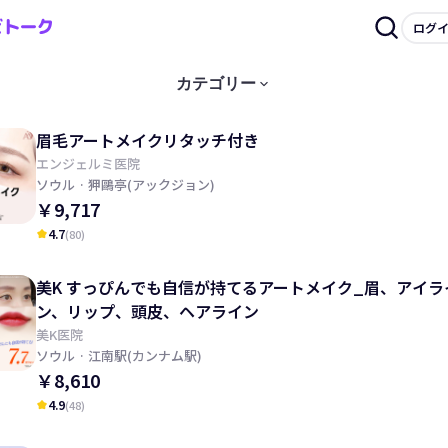
ログ
keyboard_arrow_down
カテゴリー
眉毛アートメイクリタッチ付き
エンジェルミ医院
ソウル
· 狎鷗亭(アックジョン)
￥9,717
4.7
(
80
)
kid_star
美K すっぴんでも自信が持てるアートメイク_眉、アイラ
ン、リップ、頭皮、ヘアライン
美K医院
ソウル
· 江南駅(カンナム駅)
￥8,610
4.9
(
48
)
kid_star