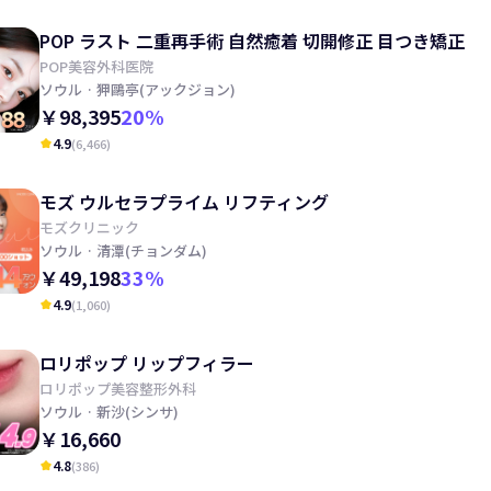
POP ラスト 二重再手術 自然癒着 切開修正 目つき矯正
POP美容外科医院
ソウル
· 狎鷗亭(アックジョン)
￥98,395
20
%
4.9
(
6,466
)
kid_star
モズ ウルセラプライム リフティング
モズクリニック
ソウル
· 清潭(チョンダム)
￥49,198
33
%
4.9
(
1,060
)
kid_star
ロリポップ リップフィラー
ロリポップ美容整形外科
ソウル
· 新沙(シンサ)
￥16,660
4.8
(
386
)
kid_star