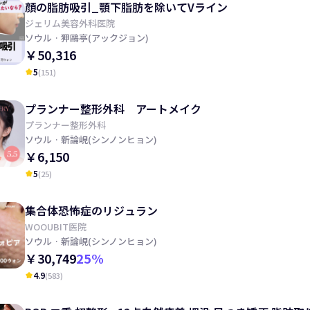
顔の脂肪吸引_顎下脂肪を除いてVライン
ジェリム美容外科医院
ソウル
· 狎鷗亭(アックジョン)
￥50,316
5
(
151
)
kid_star
プランナー整形外科 アートメイク
プランナー整形外科
ソウル
· 新論峴(シンノンヒョン)
￥6,150
5
(
25
)
kid_star
集合体恐怖症のリジュラン
WOOUBIT医院
ソウル
· 新論峴(シンノンヒョン)
￥30,749
25
%
4.9
(
583
)
kid_star