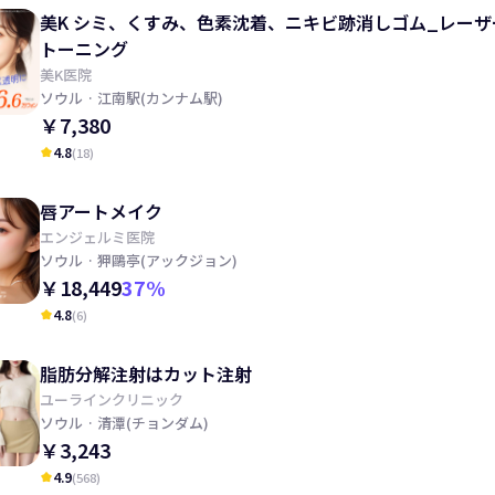
美K シミ、くすみ、色素沈着、ニキビ跡消しゴム_レーザ
トーニング
美K医院
ソウル
· 江南駅(カンナム駅)
￥7,380
4.8
(
18
)
kid_star
唇アートメイク
エンジェルミ医院
ソウル
· 狎鷗亭(アックジョン)
￥18,449
37
%
4.8
(
6
)
kid_star
脂肪分解注射はカット注射
ユーラインクリニック
ソウル
· 清潭(チョンダム)
￥3,243
4.9
(
568
)
kid_star