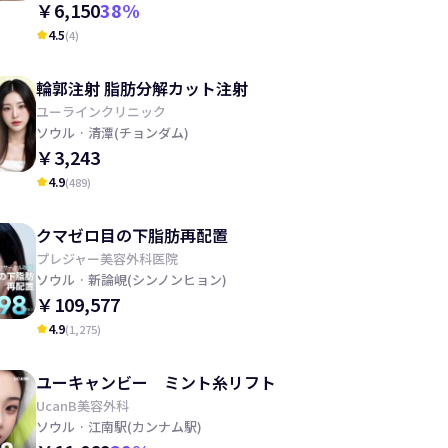
￥6,150
38
%
4.5
(
4
)
kid_star
輪郭注射 脂肪分解カット注射
ユーラインクリニック
ソウル
· 清潭(チョンダム)
￥3,243
4.9
(
489
)
kid_star
クマゼロ目の下脂肪再配置
プレジャー美容外科医院
ソウル
· 新論峴(シンノンヒョン)
￥109,577
4.9
(
1,275
)
kid_star
ユーキャンビー ミント糸リフト
UcanB美容外科
ソウル
· 江南駅(カンナム駅)