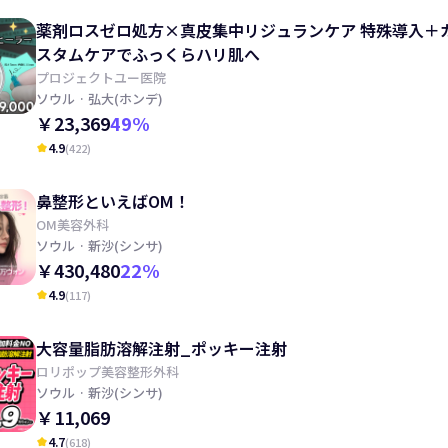
薬剤ロスゼロ処方×真皮集中リジュランケア 特殊導入＋
スタムケアでふっくらハリ肌へ
プロジェクトユー医院
ソウル
· 弘大(ホンデ)
￥23,369
49
%
4.9
(
422
)
kid_star
鼻整形といえばOM！
OM美容外科
ソウル
· 新沙(シンサ)
￥430,480
22
%
4.9
(
117
)
kid_star
大容量脂肪溶解注射_ポッキー注射
ロリポップ美容整形外科
ソウル
· 新沙(シンサ)
￥11,069
4.7
(
618
)
kid_star