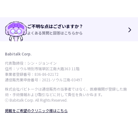
ご不明な点はございますか？
arrow_forward_ios
よくある質問と回答はこちらから
Babitalk Corp.
代表取締役：シン・ジョンイン
住所：ソウル特別市瑞草区江南大路363 11階
事業者登録番号：836-86-02172
通信販売業申告番号：2021-ソウル江南-03497
株式会社バビトークは通信販売の当事者ではなく、医療機関が登録した施
術・手術情報および取引などに対して責任を負いかねます。
ⓒ Babitalk Corp. All Rights Reserved.
掲載をご希望のクリニック様はこちら