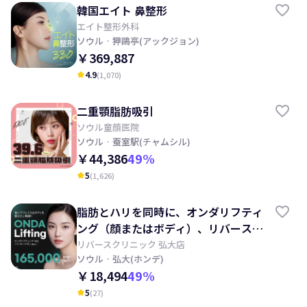
韓国エイト 鼻整形
エイト整形外科
ソウル
· 狎鷗亭(アックジョン)
￥369,887
4.9
(
1,070
)
kid_star
二重顎脂肪吸引
ソウル童顔医院
ソウル
· 蚕室駅(チャムシル)
￥44,386
49
%
5
(
1,626
)
kid_star
脂肪とハリを同時に、オンダリフティ
ング（顔またはボディ）、リバースク
リニック
リバースクリニック 弘大店
ソウル
· 弘大(ホンデ)
￥18,494
49
%
5
(
27
)
kid_star