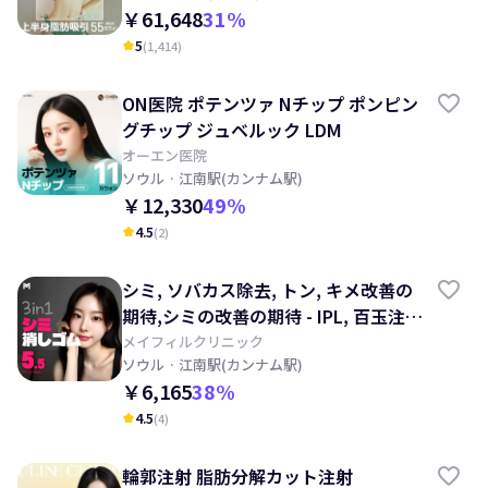
￥61,648
31
%
5
(
1,414
)
kid_star
ON医院 ポテンツァ Nチップ ポンピン
グチップ ジュベルック LDM
オーエン医院
ソウル
· 江南駅(カンナム駅)
￥12,330
49
%
4.5
(
2
)
kid_star
シミ, ソバカス除去, トン, キメ改善の
期待,シミの改善の期待 - IPL, 百玉注
射, レーザートーニング, 目の下, 顔の
メイフィルクリニック
ソウル
· 江南駅(カンナム駅)
クスミ改善の期待
￥6,165
38
%
4.5
(
4
)
kid_star
輪郭注射 脂肪分解カット注射