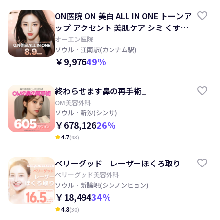
ON医院 ON 美白 ALL IN ONE トーンア
ップ アクセント 美肌ケア シミ くすみ
ほくろ
オーエン医院
ソウル
· 江南駅(カンナム駅)
￥9,976
49
%
終わらせます鼻の再手術_
OM美容外科
ソウル
· 新沙(シンサ)
￥678,126
26
%
4.7
(
93
)
kid_star
ベリーグッド レーザーほくろ取り
ベリーグッド美容外科
ソウル
· 新論峴(シンノンヒョン)
￥18,494
34
%
4.8
(
30
)
kid_star