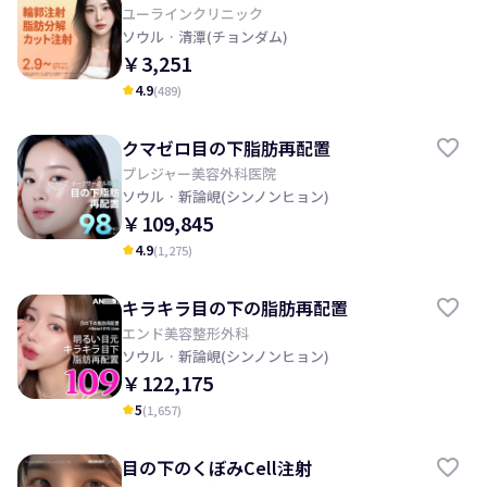
ユーラインクリニック
ソウル
· 清潭(チョンダム)
￥3,251
4.9
(
489
)
kid_star
クマゼロ目の下脂肪再配置
プレジャー美容外科医院
ソウル
· 新論峴(シンノンヒョン)
￥109,845
4.9
(
1,275
)
kid_star
キラキラ目の下の脂肪再配置
エンド美容整形外科
ソウル
· 新論峴(シンノンヒョン)
￥122,175
5
(
1,657
)
kid_star
目の下のくぼみCell注射