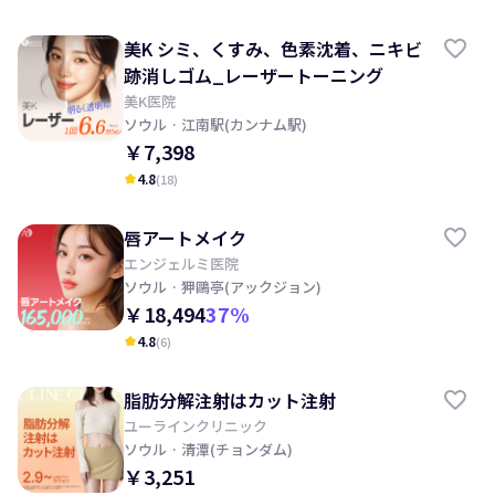
美K シミ、くすみ、色素沈着、ニキビ
跡消しゴム_レーザートーニング
美K医院
ソウル
· 江南駅(カンナム駅)
￥7,398
4.8
(
18
)
kid_star
唇アートメイク
エンジェルミ医院
ソウル
· 狎鷗亭(アックジョン)
￥18,494
37
%
4.8
(
6
)
kid_star
脂肪分解注射はカット注射
ユーラインクリニック
ソウル
· 清潭(チョンダム)
￥3,251