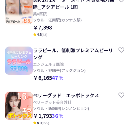
除_アクアピール 1回
美K医院
ソウル
· 江南駅(カンナム駅)
￥7,398
4.6
(
13
)
kid_star
ララピール、低刺激プレミアムピーリ
ング
エンジェルミ医院
ソウル
· 狎鷗亭(アックジョン)
￥6,165
47
%
ベリーグッド エラボトックス
ベリーグッド美容外科
ソウル
· 新論峴(シンノンヒョン)
￥1,793
36
%
4.9
(
225
)
kid_star