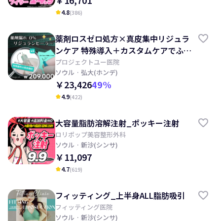
￥16,701
4.8
(
386
)
kid_star
薬剤ロスゼロ処方×真皮集中リジュラ
ンケア 特殊導入＋カスタムケアでふっ
くらハリ肌へ
プロジェクトユー医院
ソウル
· 弘大(ホンデ)
￥23,426
49
%
4.9
(
422
)
kid_star
大容量脂肪溶解注射_ポッキー注射
ロリポップ美容整形外科
ソウル
· 新沙(シンサ)
￥11,097
4.7
(
619
)
kid_star
フィッティング_上半身ALL脂肪吸引
フィッティング医院
ソウル
· 新沙(シンサ)