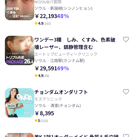
WOOUBIT医院
ソウル
· 新論峴(シンノンヒョン)
￥22,193
48
%
4.9
(
163
)
kid_star
ワンデー3種 しみ、くすみ、色素破
壊レーザー、鎮静管理含む
エートップビューティークリニック
ソウル
· 江南駅(カンナム駅)
￥29,591
49
%
4.9
(
48
)
kid_star
チョンダムオンダリフト
モズクリニック
ソウル
· 清潭(チョンダム)
￥8,395
5
(
516
)
kid_star
美K 1対1オーダーメイド 角質＆毛穴掃