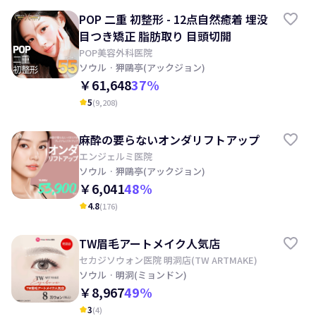
POP 二重 初整形 - 12点自然癒着 埋没
目つき矯正 脂肪取り 目頭切開
POP美容外科医院
ソウル
· 狎鷗亭(アックジョン)
￥61,648
37
%
5
(
9,208
)
kid_star
麻酔の要らないオンダリフトアップ
エンジェルミ医院
ソウル
· 狎鷗亭(アックジョン)
￥6,041
48
%
4.8
(
176
)
kid_star
TW眉毛アートメイク人気店
セカジソウォン医院 明洞店(TW ARTMAKE)
ソウル
· 明洞(ミョンドン)
￥8,967
49
%
3
(
4
)
kid_star