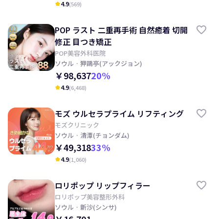
4.9
(
569
)
kid_star
POP ラスト 二重再手術 自然癒着 切開
修正 目つき矯正
POP美容外科医院
ソウル
· 狎鷗亭(アックジョン)
￥98,637
20
%
4.9
(
6,468
)
kid_star
モズ ウルセラプライム リフティング
モズクリニック
ソウル
· 清潭(チョンダム)
￥49,318
33
%
4.9
(
1,060
)
kid_star
ロリポップ リップフィラー
ロリポップ美容整形外科
ソウル
· 新沙(シンサ)