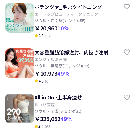
ポテンツァ_毛穴タイトニング
エートップビューティークリニック
ソウル
· 江南駅(カンナム駅)
￥20,960
10
%
4.9
(
192
)
kid_star
大容量脂肪溶解注射、肉抜き注射
エンジェルミ医院
ソウル
· 狎鷗亭(アックジョン)
￥10,973
49
%
4.6
(
60
)
kid_star
All in One上半身痩せ
ルロゼ医院
ソウル
· 清潭(チョンダム)
￥325,052
49
%
5
(
1,065
)
kid_star