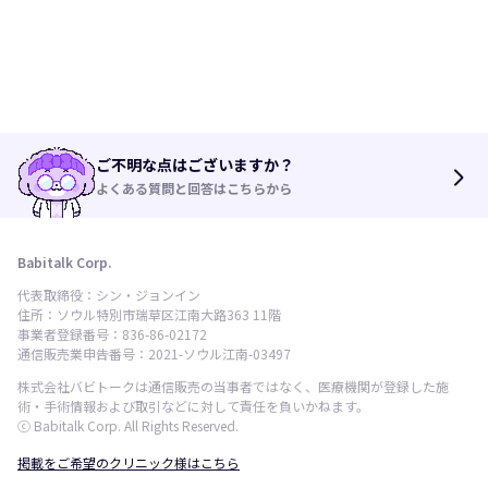
ご不明な点はございますか？
arrow_forward_ios
よくある質問と回答はこちらから
Babitalk Corp.
代表取締役：シン・ジョンイン
住所：ソウル特別市瑞草区江南大路363 11階
事業者登録番号：836-86-02172
通信販売業申告番号：2021-ソウル江南-03497
株式会社バビトークは通信販売の当事者ではなく、医療機関が登録した施
術・手術情報および取引などに対して責任を負いかねます。
ⓒ Babitalk Corp. All Rights Reserved.
掲載をご希望のクリニック様はこちら