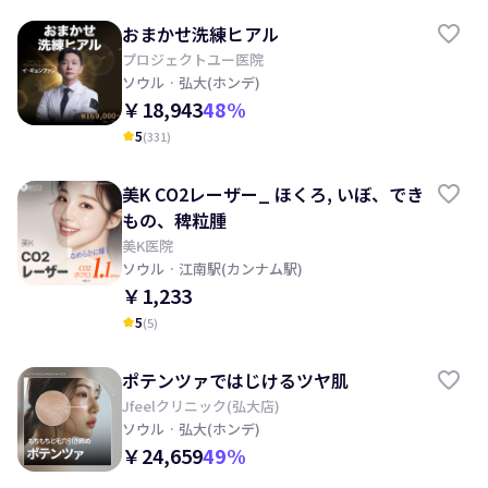
おまかせ洗練ヒアル
プロジェクトユー医院
ソウル
· 弘大(ホンデ)
￥18,943
48
%
5
(
331
)
kid_star
美K CO2レーザー_ ほくろ, いぼ、でき
もの、稗粒腫
美K医院
ソウル
· 江南駅(カンナム駅)
￥1,233
5
(
5
)
kid_star
ポテンツァではじけるツヤ肌
Jfeelクリニック(弘大店)
ソウル
· 弘大(ホンデ)
￥24,659
49
%