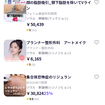
顔の脂肪吸引_顎下脂肪を除いてVライ
ン
ジェリム美容外科医院
ソウル
· 狎鷗亭(アックジョン)
￥50,439
5
(
152
)
kid_star
プランナー整形外科 アートメイク
プランナー整形外科
ソウル
· 新論峴(シンノンヒョン)
￥6,165
5
(
25
)
kid_star
集合体恐怖症のリジュラン
WOOUBIT医院
ソウル
· 新論峴(シンノンヒョン)
￥30,824
25
%
4.9
(
583
)
kid_star