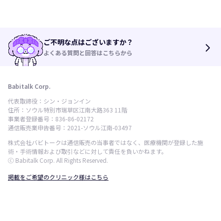
ご不明な点はございますか？
arrow_forward_ios
よくある質問と回答はこちらから
Babitalk Corp.
代表取締役：シン・ジョンイン
住所：ソウル特別市瑞草区江南大路363 11階
事業者登録番号：836-86-02172
通信販売業申告番号：2021-ソウル江南-03497
株式会社バビトークは通信販売の当事者ではなく、医療機関が登録した施
術・手術情報および取引などに対して責任を負いかねます。
ⓒ Babitalk Corp. All Rights Reserved.
掲載をご希望のクリニック様はこちら